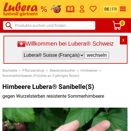
DE
|
FR
0
X
Willkommen bei Lubera® Schweiz
Startseite
»
Pflanzenshop
»
Beerensträucher
»
Himbeeren
»
Sommerhimbeeren (Früchte an 2-jährigen Ruten)
Himbeere Lubera® Sanibelle(S)
gegen Wurzelsterben resistente Sommerhimbeere