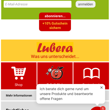
abonnieren...
+10% Gutschein
sichern
Was uns unterscheidet...
Shop
Tells® Club
Gartenbuch
Mehr Informationen