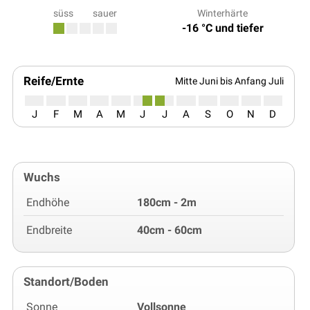
süss
sauer
Winterhärte
-16 °C und tiefer
Reife/Ernte
Mitte Juni bis Anfang Juli
J
F
M
A
M
J
J
A
S
O
N
D
Wuchs
Endhöhe
180cm - 2m
Endbreite
40cm - 60cm
Standort/Boden
Sonne
Vollsonne