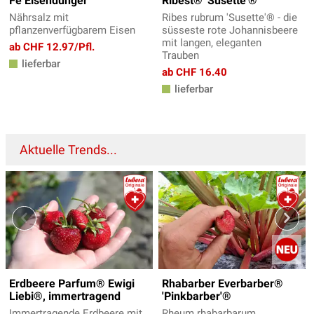
Fe Eisendünger
Ribest® 'Susette'®
Nährsalz mit
Ribes rubrum 'Susette'® - die
pflanzenverfügbarem Eisen
süsseste rote Johannisbeere
mit langen, eleganten
ab CHF 12.97/Pfl.
Trauben
lieferbar
ab CHF 16.40
lieferbar
Aktuelle Trends...
Erdbeere Parfum® Ewigi
Rhabarber Everbarber®
Liebi®, immertragend
'Pinkbarber'®
Immertragende Erdbeere mit
Rheum rhabarbarum