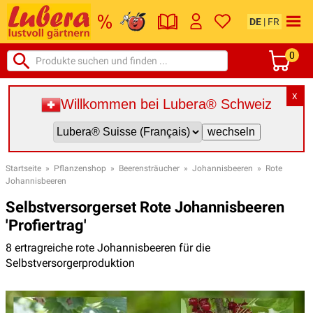
DE
|
FR
0
X
Willkommen bei Lubera® Schweiz
Startseite
»
Pflanzenshop
»
Beerensträucher
»
Johannisbeeren
»
Rote
Johannisbeeren
Selbstversorgerset Rote Johannisbeeren
'Profiertrag'
8 ertragreiche rote Johannisbeeren für die
Selbstversorgerproduktion