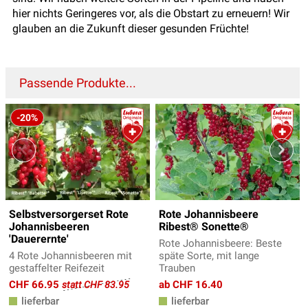
hier nichts Geringeres vor, als die Obstart zu erneuern! Wir
glauben an die Zukunft dieser gesunden Früchte!
Passende Produkte...
-20%
Selbstversorgerset Rote
Rote Johannisbeere
Johannisbeeren
Ribest® Sonette®
'Dauerernte'
Rote Johannisbeere: Beste
4 Rote Johannisbeeren mit
späte Sorte, mit lange
gestaffelter Reifezeit
Trauben
CHF 66.95
ab CHF 16.40
statt CHF 83.95
lieferbar
lieferbar