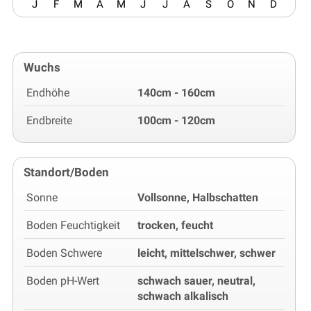
J
F
M
A
M
J
J
A
S
O
N
D
Wuchs
Endhöhe
140cm - 160cm
Endbreite
100cm - 120cm
Standort/Boden
Sonne
Vollsonne, Halbschatten
Boden Feuchtigkeit
trocken, feucht
Boden Schwere
leicht, mittelschwer, schwer
Boden pH-Wert
schwach sauer, neutral,
schwach alkalisch