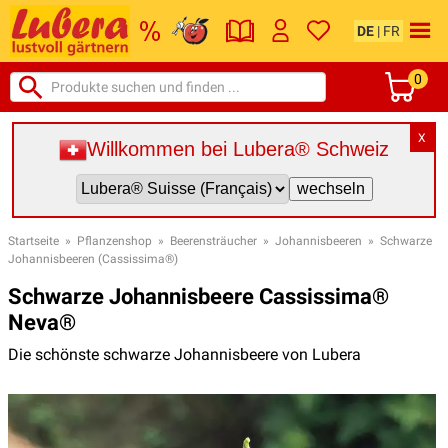
DE
|
FR
0
X
Willkommen bei Lubera® Schweiz
Startseite
»
Pflanzenshop
»
Beerensträucher
»
Johannisbeeren
»
Schwarze
Johannisbeeren (Cassissima®)
Schwarze Johannisbeere Cassissima®
Neva®
Die schönste schwarze Johannisbeere von Lubera