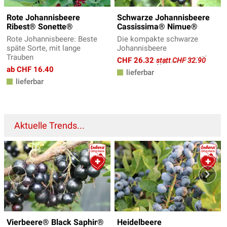
Rote Johannisbeere
Schwarze Johannisbeere
Ribest® Sonette®
Cassissima® Nimue®
Rote Johannisbeere: Beste
Die kompakte schwarze
späte Sorte, mit lange
Johannisbeere
Trauben
CHF 26.32
statt CHF 32.90
ab CHF 16.40
lieferbar
lieferbar
Aktuelle Trends...
Vierbeere® Black Saphir®
Heidelbeere