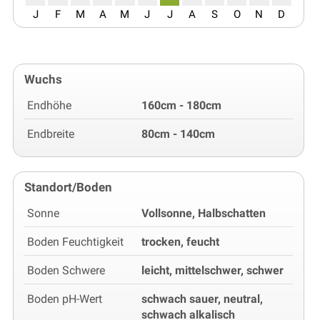
J
F
M
A
M
J
J
A
S
O
N
D
Wuchs
Endhöhe
160cm - 180cm
Endbreite
80cm - 140cm
Standort/Boden
Sonne
Vollsonne, Halbschatten
Boden Feuchtigkeit
trocken, feucht
Boden Schwere
leicht, mittelschwer, schwer
Boden pH-Wert
schwach sauer, neutral,
schwach alkalisch