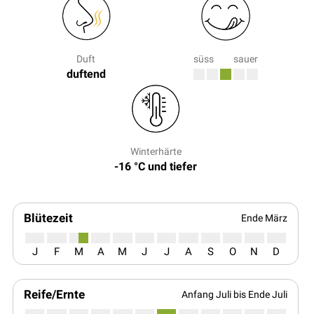
Duft
süss
sauer
duftend
Winterhärte
-16 °C und tiefer
Blütezeit
Ende März
J
F
M
A
M
J
J
A
S
O
N
D
Reife/Ernte
Anfang Juli bis Ende Juli