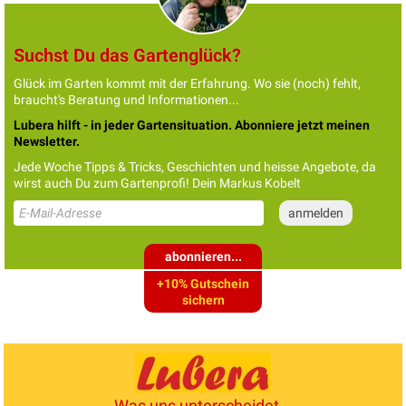
Suchst Du das Gartenglück?
Glück im Garten kommt mit der Erfahrung. Wo sie (noch) fehlt,
braucht's Beratung und Informationen...
Lubera hilft - in jeder Gartensituation. Abonniere jetzt meinen
Newsletter.
Jede Woche Tipps & Tricks, Geschichten und heisse Angebote, da
wirst auch Du zum Gartenprofi! Dein Markus Kobelt
abonnieren...
+10% Gutschein
sichern
Was uns unterscheidet...