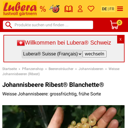
DE
|
FR
0
X
Willkommen bei Lubera® Schweiz
Startseite
»
Pflanzenshop
»
Beerensträucher
»
Johannisbeeren
»
Weisse
Johannisbeeren (Ribest)
Johannisbeere Ribest® Blanchette®
Weisse Johannisbeere: grossfrüchtig, frühe Sorte