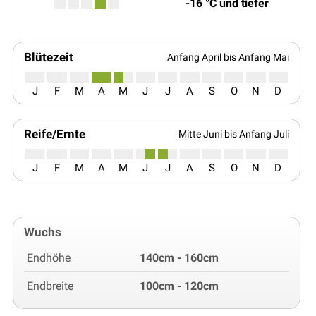
-16 °C und tiefer
Blütezeit
Anfang April bis Anfang Mai
J
F
M
A
M
J
J
A
S
O
N
D
Reife/Ernte
Mitte Juni bis Anfang Juli
J
F
M
A
M
J
J
A
S
O
N
D
Wuchs
Endhöhe
140cm - 160cm
Endbreite
100cm - 120cm