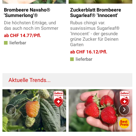
Brombeere Navaho®
Zuckerblatt Brombeere
'Summerlong'®
Sugarleaf® 'Innocent'
Die höchsten Erträge, und
Rubus chingii var.
das auch noch im Sommer
suavissimus Sugarleaf®
'Innocent' - der gesunde
ab CHF 14.77/Pfl.
grüne Zucker für Deinen
lieferbar
Garten
ab CHF 16.12/Pfl.
lieferbar
Aktuelle Trends...