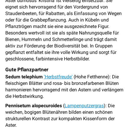
Aster dumosus 'Kristina' ist vielseitig einsetzbar: Sie
eignet sich hervorragend für den Vordergrund von
Staudenbeeten, für Rabatten, als Einfassung von Wegen
oder für die Grabbepflanzung. Auch in Kübeln und
Pflanztrögen macht sie eine ausgezeichnete Figur.
Besonders wertvoll ist sie als späte Nahrungsquelle für
Bienen, Hummeln und Schmetterlinge und trägt damit
aktiv zur Förderung der Biodiversität bei. In Gruppen
gepflanzt entfaltet sie ihre volle Wirkung und sorgt für
geschlossene, farbintensive Herbstbilder.
Gute Pflanzpartner
Sedum telephium
'Herbstfreude'
(Hohe Fetthenne): Die
fleischigen Blätter und rosa- bis bronzefarbenen Blüten
harmonieren hervorragend mit den Astern und verlängern
die Herbstwirkung.
Pennisetum alopecuroides
(
Lampenputzergras
): Die
weichen, bogigen Blütenähren bilden einen schönen
strukturellen Kontrast zur kompakten Kissenform der
Aster.