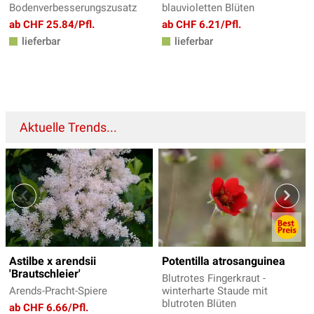
Bodenverbesserungszusatz
blauvioletten Blüten
ab CHF 25.84/Pfl.
ab CHF 6.21/Pfl.
lieferbar
lieferbar
Aktuelle Trends...
Astilbe x arendsii
Potentilla atrosanguinea
'Brautschleier'
Blutrotes Fingerkraut -
Arends-Pracht-Spiere
winterharte Staude mit
blutroten Blüten
ab CHF 6.66/Pfl.