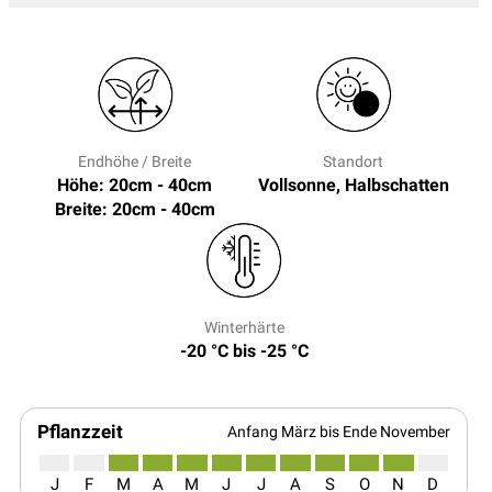
Endhöhe / Breite
Standort
Höhe: 20cm - 40cm
Vollsonne, Halbschatten
Breite: 20cm - 40cm
Winterhärte
-20 °C bis -25 °C
Pflanzzeit
Anfang März bis Ende November
J
F
M
A
M
J
J
A
S
O
N
D