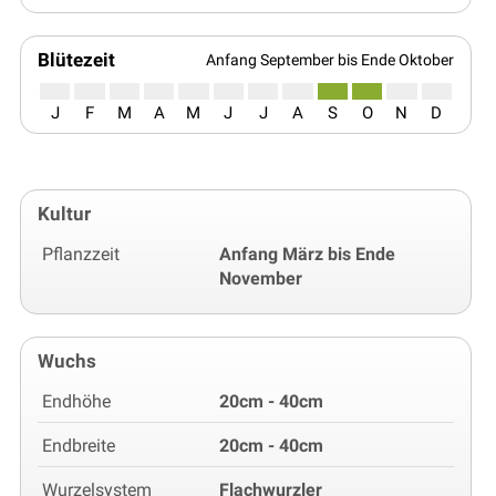
Blütezeit
Anfang September bis Ende Oktober
J
F
M
A
M
J
J
A
S
O
N
D
Kultur
Pflanzzeit
Anfang März bis Ende
November
Wuchs
Endhöhe
20cm - 40cm
Endbreite
20cm - 40cm
Wurzelsystem
Flachwurzler