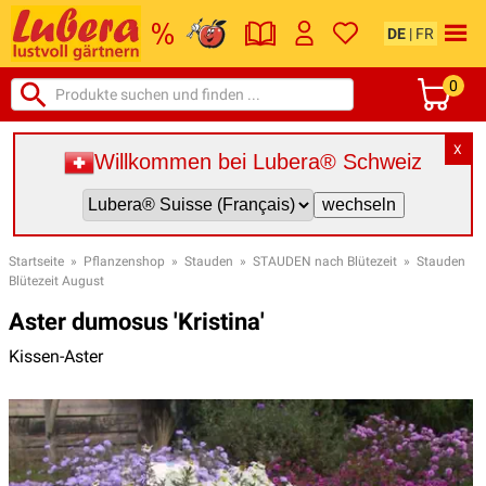
DE
|
FR
0
X
Willkommen bei Lubera® Schweiz
Startseite
»
Pflanzenshop
»
Stauden
»
STAUDEN nach Blütezeit
»
Stauden
Blütezeit August
Aster dumosus 'Kristina'
Kissen-Aster