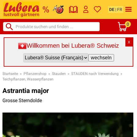
DE
|
FR
0
X
Willkommen bei Lubera® Schweiz
Startseite
»
Pflanzenshop
»
Stauden
»
STAUDEN nach Verwendung
»
Teichpflanzen, Wasserpflanzen
Astrantia major
Grosse Sterndolde