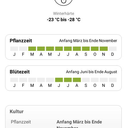
Winterhärte
-23 °C bis -28 °C
Pflanzzeit
Anfang März bis Ende November
J
F
M
A
M
J
J
A
S
O
N
D
Blütezeit
Anfang Juni bis Ende August
J
F
M
A
M
J
J
A
S
O
N
D
Kultur
Pflanzzeit
Anfang März bis Ende