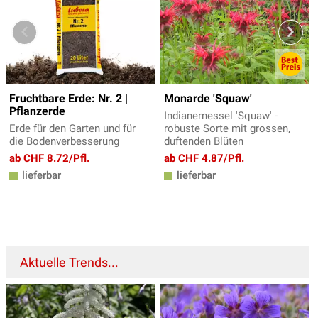
Fruchtbare Erde: Nr. 2 |
Monarde 'Squaw'
Pflanzerde
Indianernessel 'Squaw' -
Erde für den Garten und für
robuste Sorte mit grossen,
die Bodenverbesserung
duftenden Blüten
ab CHF 8.72/Pfl.
ab CHF 4.87/Pfl.
lieferbar
lieferbar
Aktuelle Trends...