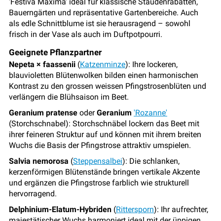
'Festiva Maxima' ideal für klassische Staudenrabatten,
Bauerngärten und repräsentative Gartenbereiche. Auch
als edle Schnittblume ist sie herausragend – sowohl
frisch in der Vase als auch im Duftpotpourri.
Geeignete Pflanzpartner
Nepeta × faassenii
(
Katzenminze
): Ihre lockeren,
blauvioletten Blütenwolken bilden einen harmonischen
Kontrast zu den grossen weissen Pfingstrosenblüten und
verlängern die Blühsaison im Beet.
Geranium pratense
oder
Geranium
'Rozanne'
(Storchschnabel): Storchschnäbel lockern das Beet mit
ihrer feineren Struktur auf und können mit ihrem breiten
Wuchs die Basis der Pfingstrose attraktiv umspielen.
Salvia nemorosa
(
Steppensalbei
): Die schlanken,
kerzenförmigen Blütenstände bringen vertikale Akzente
und ergänzen die Pfingstrose farblich wie strukturell
hervorragend.
Delphinium-Elatum-Hybriden
(
Rittersporn
): Ihr aufrechter,
majestätischer Wuchs harmoniert ideal mit der üppigen