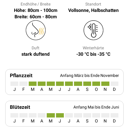
Endhöhe / Breite
Standort
Höhe: 80cm - 100cm
Vollsonne, Halbschatten
Breite: 60cm - 80cm
Duft
Winterhärte
stark duftend
-30 °C bis -35 °C
Pflanzzeit
Anfang März bis Ende November
J
F
M
A
M
J
J
A
S
O
N
D
Blütezeit
Anfang Mai bis Ende Juni
J
F
M
A
M
J
J
A
S
O
N
D