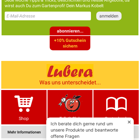
Jede Woche Tipps & Tricks, Geschichten und heisse Angebote, da
wirst auch Du zum Gartenprofi! Dein Markus Kobelt
abonnieren...
+10% Gutschein
sichern
Was uns unterscheidet...
Shop
Tells® Club
Gartenbuch
Mehr Informationen