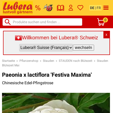
DE
|
FR
0
X
Willkommen bei Lubera® Schweiz
Startseite
»
Pflanzenshop
»
Stauden
»
STAUDEN nach Blütezeit
»
Stauden
Blütezeit Mai
Paeonia x lactiflora 'Festiva Maxima'
Chinesische Edel-Pfingstrose