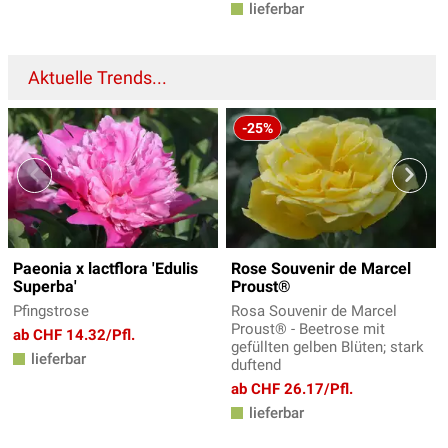
lieferbar
Aktuelle Trends...
-25%
Paeonia x lactflora 'Edulis
Rose Souvenir de Marcel
Superba'
Proust®
Pfingstrose
Rosa Souvenir de Marcel
Proust® - Beetrose mit
ab CHF 14.32/Pfl.
gefüllten gelben Blüten; stark
lieferbar
duftend
ab CHF 26.17/Pfl.
lieferbar