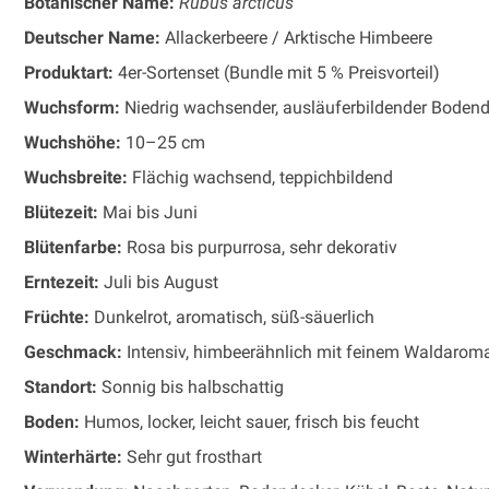
Botanischer Name:
Rubus arcticus
Deutscher Name:
Allackerbeere / Arktische Himbeere
Produktart:
4er-Sortenset (Bundle mit 5 % Preisvorteil)
Wuchsform:
Niedrig wachsender, ausläuferbildender Boden
Wuchshöhe:
10–25 cm
Wuchsbreite:
Flächig wachsend, teppichbildend
Blütezeit:
Mai bis Juni
Blütenfarbe:
Rosa bis purpurrosa, sehr dekorativ
Erntezeit:
Juli bis August
Früchte:
Dunkelrot, aromatisch, süß-säuerlich
Geschmack:
Intensiv, himbeerähnlich mit feinem Waldarom
Standort:
Sonnig bis halbschattig
Boden:
Humos, locker, leicht sauer, frisch bis feucht
Winterhärte:
Sehr gut frosthart