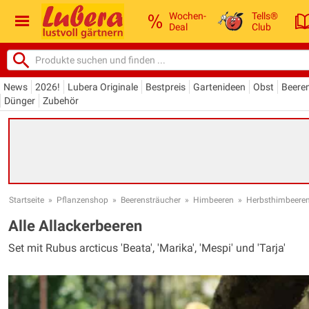
Wochen-
Tells®
Deal
Club
News
2026!
Lubera Originale
Bestpreis
Gartenideen
Obst
Beere
Dünger
Zubehör
Startseite
»
Pflanzenshop
»
Beerensträucher
»
Himbeeren
»
Herbsthimbeeren 
Alle Allackerbeeren
Set mit Rubus arcticus 'Beata', 'Marika', 'Mespi' und 'Tarja'