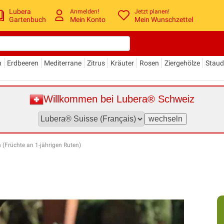
Lubera
Anmelden!
Jetzt planen!
Gartenbuch
Mein Konto
Mein Wunschzettel
n
Erdbeeren
Mediterrane
Zitrus
Kräuter
Rosen
Ziergehölze
Stau
Willkommen bei Lubera® Schweiz
(Früchte an 1-jährigen Ruten)