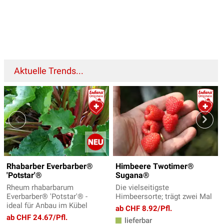
Aktuelle Trends...
Rhabarber Everbarber®
Himbeere Twotimer®
'Potstar'®
Sugana®
Rheum rhabarbarum
Die vielseitigste
Everbarber® 'Potstar'® -
Himbeersorte; trägt zwei Mal
ideal für Anbau im Kübel
ab CHF 8.92/Pfl.
ab CHF 24.67/Pfl.
lieferbar