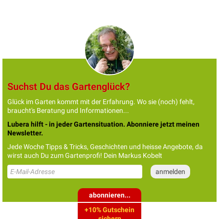
Suchst Du das Gartenglück?
Glück im Garten kommt mit der Erfahrung. Wo sie (noch) fehlt,
braucht's Beratung und Informationen...
Lubera hilft - in jeder Gartensituation. Abonniere jetzt meinen
Newsletter.
Jede Woche Tipps & Tricks, Geschichten und heisse Angebote, da
wirst auch Du zum Gartenprofi! Dein Markus Kobelt
abonnieren...
+10% Gutschein
sichern