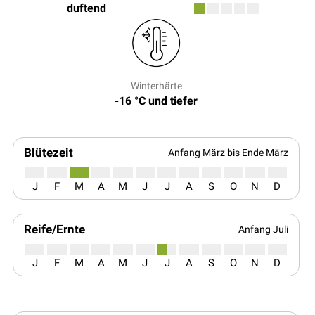
duftend
Winterhärte
-16 °C und tiefer
Blütezeit
Anfang März bis Ende März
J
F
M
A
M
J
J
A
S
O
N
D
Reife/Ernte
Anfang Juli
J
F
M
A
M
J
J
A
S
O
N
D