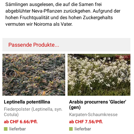
Sämlingen ausgelesen, die auf die Samen frei
abgeblühter Neva-Pflanzen zurückgehen. Aufgrund der
hohen Fruchtqualität und des hohen Zuckergehalts
vermuten wir Noiroma als Vater.
Passende Produkte...
Leptinella potentillina
Arabis procurrens 'Glacier'
(gen)
Fiederpolster (Leptinella, syn.
Cotula)
Karpaten-Schaumkresse
ab CHF 6.66/Pfl.
ab CHF 7.56/Pfl.
lieferbar
lieferbar