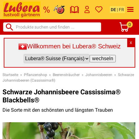
DE
|
FR
0
X
Willkommen bei Lubera® Schweiz
Startseite
»
Pflanzenshop
»
Beerensträucher
»
Johannisbeeren
»
Schwarze
Johannisbeeren (Cassissima®)
Schwarze Johannisbeere Cassissima®
Blackbells®
Die Sorte mit den schönsten und längsten Trauben