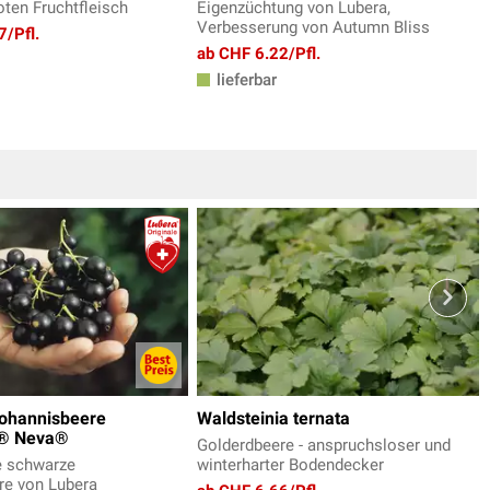
ten Fruchtfleisch
Eigenzüchtung von Lubera,
Verbesserung von Autumn Bliss
7/Pfl.
ab CHF 6.22/Pfl.
lieferbar
ohannisbeere
Waldsteinia ternata
a® Neva®
Golderdbeere - anspruchsloser und
e schwarze
winterharter Bodendecker
re von Lubera