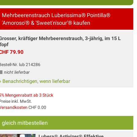
Mehrbeerenstrauch Luberissima® Pointilla®
'Amoroso'® & 'Sweet'n'sour'® kaufen
Grosser, kräftiger Mehrbeerenstrauch, 3-jährig, im 15 L
Topf
CHF 79.90
Bestell-Nr. lub 214286
nicht lieferbar
» Benachrichtigen, wenn lieferbar
5% Mengenrabatt ab 3 Stück
Preise inkl. MwSt.
Versandkosten
CHF 0.00
gleich mitbestellen
Lubera® Activizer® Effektive