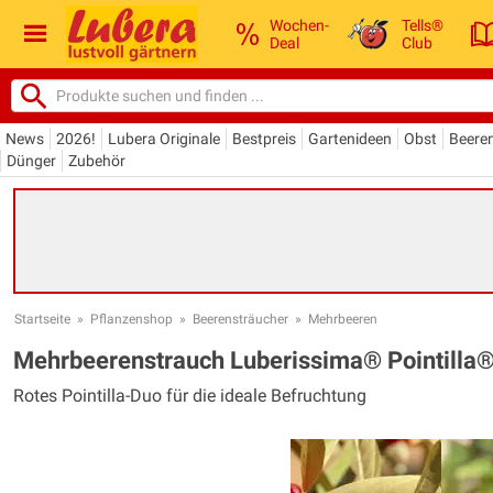
Wochen-
Tells®
Deal
Club
News
2026!
Lubera Originale
Bestpreis
Gartenideen
Obst
Beere
Dünger
Zubehör
Startseite
»
Pflanzenshop
»
Beerensträucher
»
Mehrbeeren
Mehrbeerenstrauch Luberissima® Pointilla® 
Rotes Pointilla-Duo für die ideale Befruchtung