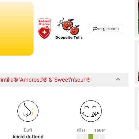
vergleichen
tilla® 'Amoroso'® & 'Sweet'n'sour'®
Duft
süss
sauer
leicht duftend