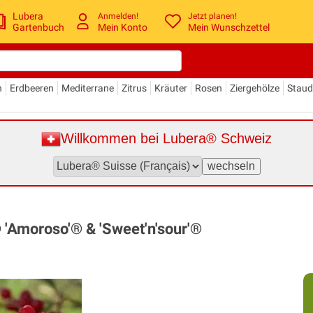
Lubera
Anmelden!
Jetzt planen!
Gartenbuch
Mein Konto
Mein Wunschzettel
n
Erdbeeren
Mediterrane
Zitrus
Kräuter
Rosen
Ziergehölze
Stau
Willkommen bei Lubera® Schweiz
'Amoroso'® & 'Sweet'n'sour'®