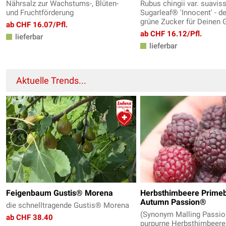
Nährsalz zur Wachstums-, Blüten-
Rubus chingii var. suavis
und Fruchtförderung
Sugarleaf® 'Innocent' - d
grüne Zucker für Deinen 
ab CHF 16.07/Pfl.
ab CHF 16.12/Pfl.
lieferbar
lieferbar
Aktuelle Trends...
Feigenbaum Gustis® Morena
Herbsthimbeere Prime
Autumn Passion®
die schnelltragende Gustis® Morena
(Synonym Malling Passi
ab CHF 38.40
purpurne Herbsthimbeere