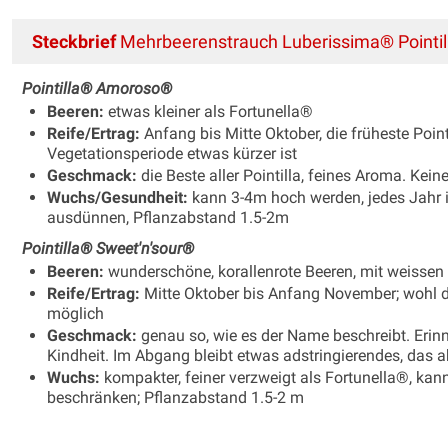
Steckbrief
Mehrbeerenstrauch Luberissima® Pointill
Pointilla® Amoroso®
Beeren:
etwas kleiner als Fortunella®
Reife/Ertrag:
Anfang bis Mitte Oktober, die früheste Point
Vegetationsperiode etwas kürzer ist
Geschmack:
die Beste aller Pointilla, feines Aroma. Kein
Wuchs/Gesundheit:
kann 3-4m hoch werden, jedes Jahr 
ausdünnen, Pflanzabstand 1.5-2m
Pointilla® Sweet'n'sour®
Beeren:
wunderschöne, korallenrote Beeren, mit weissen 
Reife/Ertrag:
Mitte Oktober bis Anfang November; wohl der
möglich
Geschmack:
genau so, wie es der Name beschreibt. Erinn
Kindheit. Im Abgang bleibt etwas adstringierendes, das ab
Wuchs:
kompakter, feiner verzweigt als Fortunella®, ka
beschränken; Pflanzabstand 1.5-2 m