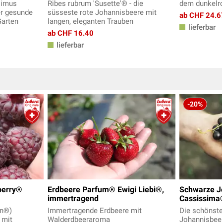
simus
Ribes rubrum 'Susette'® - die
dem dunkelro
er gesunde
süsseste rote Johannisbeere mit
ab CHF 24.6
Garten
langen, eleganten Trauben
lieferbar
ab CHF 16.40
lieferbar
-20%
berry®
Erdbeere Parfum® Ewigi Liebi®,
Schwarze J
immertragend
Cassissim
on®)
Immertragende Erdbeere mit
Die schönst
 mit
Walderdbeeraroma
Johannisbee