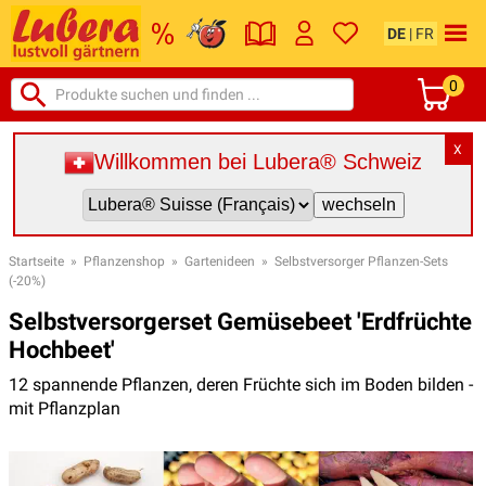
DE
|
FR
0
X
Willkommen bei Lubera® Schweiz
Startseite
»
Pflanzenshop
»
Gartenideen
»
Selbstversorger Pflanzen-Sets
(-20%)
Selbstversorgerset Gemüsebeet 'Erdfrüchte
Hochbeet'
12 spannende Pflanzen, deren Früchte sich im Boden bilden -
mit Pflanzplan