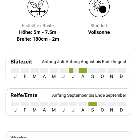
Endhöhe / Breite
Standort
Höhe: 5m - 7.5m
Vollsonne
Breite: 180cm - 2m
Blütezeit
Anfang Juli, Anfang August bis Ende August
J
F
M
A
M
J
J
A
S
O
N
D
Reife/Ernte
Anfang September bis Ende September
J
F
M
A
M
J
J
A
S
O
N
D