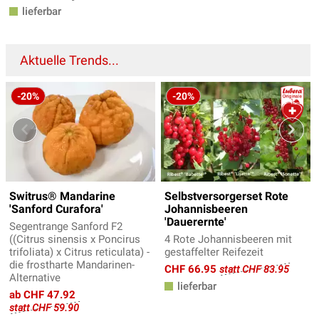
lieferbar
Aktuelle Trends...
-20%
-20%
Switrus® Mandarine
Selbstversorgerset Rote
'Sanford Curafora'
Johannisbeeren
'Dauerernte'
Segentrange Sanford F2
((Citrus sinensis x Poncirus
4 Rote Johannisbeeren mit
trifoliata) x Citrus reticulata) -
gestaffelter Reifezeit
die frostharte Mandarinen-
CHF 66.95
statt CHF 83.95
Alternative
lieferbar
ab CHF 47.92
statt CHF 59.90