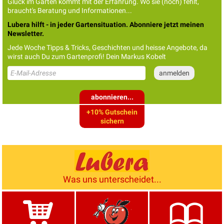
Glück im Garten kommt mit der Erfahrung. Wo sie (noch) fehlt,
braucht's Beratung und Informationen...
Lubera hilft - in jeder Gartensituation. Abonniere jetzt meinen
Newsletter.
Jede Woche Tipps & Tricks, Geschichten und heisse Angebote, da
wirst auch Du zum Gartenprofi! Dein Markus Kobelt
abonnieren...
+10% Gutschein
sichern
Was uns unterscheidet...