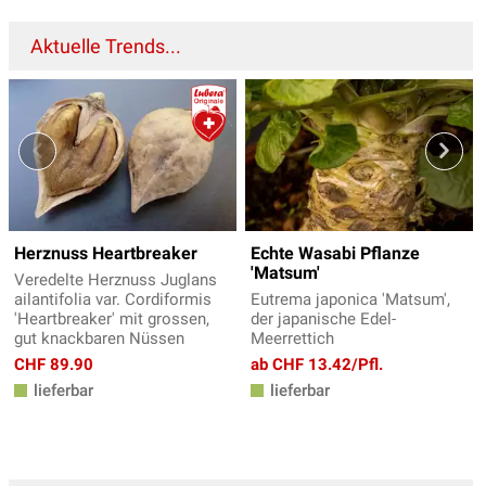
Aktuelle Trends...
Herznuss Heartbreaker
Echte Wasabi Pflanze
'Matsum'
Veredelte Herznuss Juglans
ailantifolia var. Cordiformis
Eutrema japonica 'Matsum',
'Heartbreaker' mit grossen,
der japanische Edel-
gut knackbaren Nüssen
Meerrettich
CHF 89.90
ab CHF 13.42/Pfl.
lieferbar
lieferbar