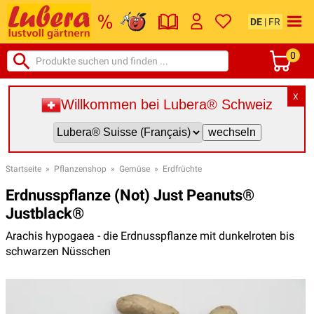
DE
|
FR
0
X
Willkommen bei Lubera® Schweiz
Startseite
»
Pflanzenshop
»
Gemüse
»
Erdfrüchte
Erdnusspflanze (Not) Just Peanuts®
Justblack®
Arachis hypogaea - die Erdnusspflanze mit dunkelroten bis
schwarzen Nüsschen