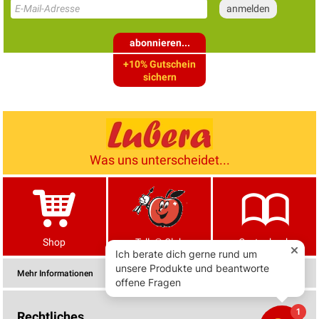
abonnieren...
+10% Gutschein
sichern
Was uns unterscheidet...
Shop
Tells® Club
Gartenbuch
Mehr Informationen
Rechtliches