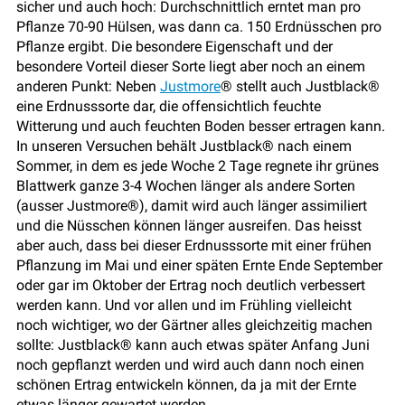
sicher und auch hoch: Durchschnittlich erntet man pro
Pflanze 70-90 Hülsen, was dann ca. 150 Erdnüsschen pro
Pflanze ergibt. Die besondere Eigenschaft und der
besondere Vorteil dieser Sorte liegt aber noch an einem
anderen Punkt: Neben
Justmore
® stellt auch Justblack®
eine Erdnusssorte dar, die offensichtlich feuchte
Witterung und auch feuchten Boden besser ertragen kann.
In unseren Versuchen behält Justblack® nach einem
Sommer, in dem es jede Woche 2 Tage regnete ihr grünes
Blattwerk ganze 3-4 Wochen länger als andere Sorten
(ausser Justmore®), damit wird auch länger assimiliert
und die Nüsschen können länger ausreifen. Das heisst
aber auch, dass bei dieser Erdnusssorte mit einer frühen
Pflanzung im Mai und einer späten Ernte Ende September
oder gar im Oktober der Ertrag noch deutlich verbessert
werden kann. Und vor allen und im Frühling vielleicht
noch wichtiger, wo der Gärtner alles gleichzeitig machen
sollte: Justblack® kann auch etwas später Anfang Juni
noch gepflanzt werden und wird auch dann noch einen
schönen Ertrag entwickeln können, da ja mit der Ernte
etwas länger gewartet werden