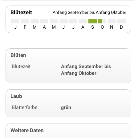
Blütezeit
Anfang September bis Anfang Oktober
J
F
M
A
M
J
J
A
S
O
N
D
Blüten
Blütezeit
Anfang September bis
Anfang Oktober
Laub
Blätterfarbe
grün
Weitere Daten