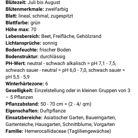
Blütezeit:
Juli bis August
Blütenmerkmale:
zweifarbig
Blatt:
lineal, schmal, zugespitzt
Blattfarbe:
grün
Höhe max:
70
Lebensbereich:
Beet, Freifläche, Gehölzrand
Lichtansprüche:
sonnig
Bodenfeuchte:
frischer Boden
Bodenstruktur:
durchlässig
PH-Wert:
neutral - schwach alkalisch = pH 7,1 - 7,5,
schwach sauer - neutral = pH 6,0 - 7,0, schwach sauer =
pH 5,5 - 5,9
Winterhärtezone:
6
Geselligkeit:
Einzelstellung oder in kleinen Gruppen von 3
– 5 Pflanzen
Pflanzabstand:
50 - 70 cm = (2 - 4/ qm)
Eigenschaften:
Duftpflanze
Einsatzbereiche:
Asiatischer Garten, Bauerngarten,
Gartenteiche, Hausgarten, Schnittblume, Vorgarten
Familie:
Hemerocallidaceae (Tagliliengewächse)