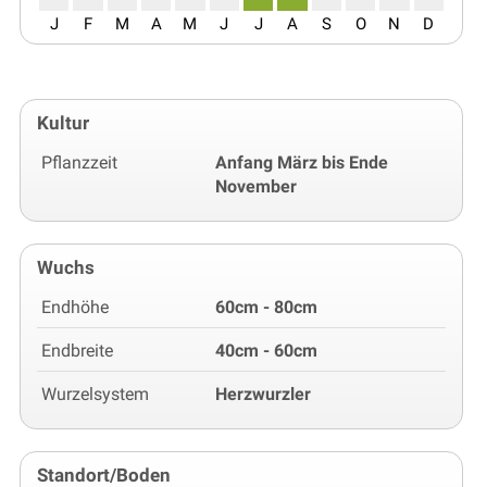
J
F
M
A
M
J
J
A
S
O
N
D
Kultur
Pflanzzeit
Anfang März bis Ende
November
Wuchs
Endhöhe
60cm - 80cm
Endbreite
40cm - 60cm
Wurzelsystem
Herzwurzler
Standort/Boden