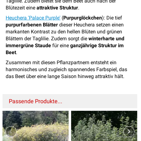
Taglilie. Zudem bietet sie dem Beet auch nach der
Blütezeit eine
attraktive Struktur
.
Heuchera 'Palace Purple'
(
Purpurglöckchen
): Die tief
purpurfarbenen Blätter
dieser Heuchera setzen einen
markanten Kontrast zu den hellen Blüten und grünen
Blättern der Taglilie. Zudem sorgt die
winterharte und
immergrüne Staude
für eine
ganzjährige Struktur im
Beet
.
Zusammen mit diesen Pflanzpartnern entsteht ein
harmonisches und zugleich spannendes Farbspiel, das
das Beet über eine lange Saison hinweg attraktiv hält.
Passende Produkte...