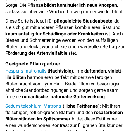
Sorge: Die Pflanze
bildet kontinuierlich neue Knospen
,
sodass sie über viele Wochen hinweg immer wieder blüht.
Diese Sorte ist ideal für
pflegeleichte Staudenbeete
, da
sie sich gut mit anderen Pflanzen kombinieren lässt und
kaum anfällig für Schädlinge oder Krankheiten
ist. Auch
Bienen und Schmetterlinge werden von den auffälligen
Blüten angelockt, wodurch sie einen wertvollen Beitrag zur
Förderung der Artenvielfalt
leistet.
Geeignete Pflanzpartner
Hesperis matronalis
(
Nachtviole
): Ihre
duftenden, violett-
lila Blüten
harmonieren perfekt mit der zweifarbigen
Blütenpracht von 'Lynn Hall'. Beide Pflanzen bevorzugen
ähnliche Standortbedingungen und sorgen gemeinsam
für eine
romantische, naturnahe Gartenwirkung
.
Sedum telephium 'Matrona'
(
Hohe Fetthenne
): Mit ihren
fleischigen, rötlich-grünen Blättern und den
rosafarbenen
Blütenständen im Spätsommer
bildet diese Fetthenne
einen wunderschönen Kontrast zur filigranen Struktur der