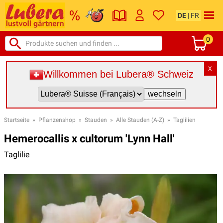
DE
|
FR
0
X
Willkommen bei Lubera® Schweiz
Startseite
»
Pflanzenshop
»
Stauden
»
Alle Stauden (A-Z)
»
Taglilien
Hemerocallis x cultorum 'Lynn Hall'
Taglilie