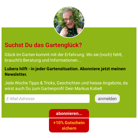
Suchst Du das Gartenglück?
Glück im Garten kommt mit der Erfahrung. Wo sie (noch) fehlt,
braucht's Beratung und Informationen...
Lubera hilft - in jeder Gartensituation. Abonniere jetzt meinen
Newsletter.
Jede Woche Tipps & Tricks, Geschichten und heisse Angebote, da
wirst auch Du zum Gartenprofi! Dein Markus Kobelt
abonnieren...
+10% Gutschein
sichern