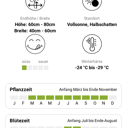
Endhöhe / Breite
Standort
Höhe: 60cm - 80cm
Vollsonne, Halbschatten
Breite: 40cm - 60cm
süss
sauer
Winterhärte
-24 °C bis -29 °C
Pflanzzeit
Anfang März bis Ende November
J
F
M
A
M
J
J
A
S
O
N
D
Blütezeit
Anfang Juli bis Ende August