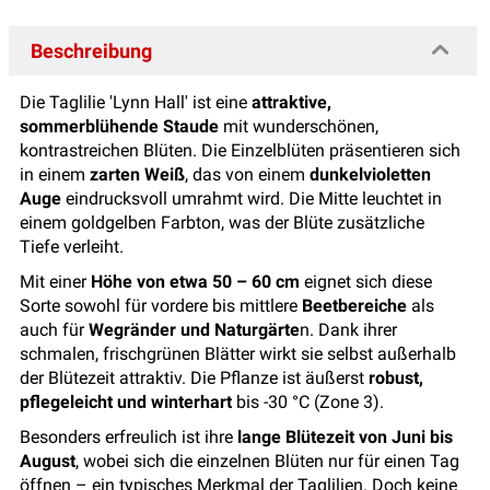
Beschreibung
Die Taglilie 'Lynn Hall' ist eine
attraktive,
sommerblühende Staude
mit wunderschönen,
kontrastreichen Blüten. Die Einzelblüten präsentieren sich
in einem
zarten Weiß
, das von einem
dunkelvioletten
Auge
eindrucksvoll umrahmt wird. Die Mitte leuchtet in
einem goldgelben Farbton, was der Blüte zusätzliche
Tiefe verleiht.
Mit einer
Höhe von etwa 50 – 60 cm
eignet sich diese
Sorte sowohl für vordere bis mittlere
Beetbereiche
als
auch für
Wegränder und Naturgärte
n. Dank ihrer
schmalen, frischgrünen Blätter wirkt sie selbst außerhalb
der Blütezeit attraktiv. Die Pflanze ist äußerst
robust,
pflegeleicht und winterhart
bis -30 °C (Zone 3).
Besonders erfreulich ist ihre
lange Blütezeit von Juni bis
August
, wobei sich die einzelnen Blüten nur für einen Tag
öffnen – ein typisches Merkmal der Taglilien. Doch keine