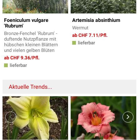
Foeniculum vulgare
Artemisia absinthium
'Rubrum'
Wermut
Bronze-Fenchel 'Rubrum' -
ab CHF 7.11/Pfl.
duftende Nutzpflanze mit
lieferbar
hübschen kleinen Blättern
und vielen gelben Blüten
ab CHF 9.36/Pfl.
lieferbar
Aktuelle Trends...