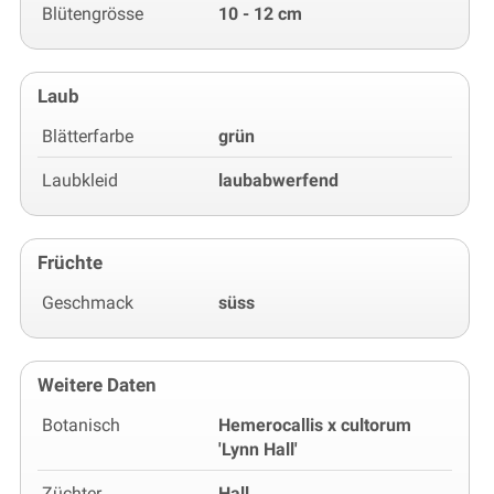
Blütengrösse
10 - 12 cm
Laub
Blätterfarbe
grün
Laubkleid
laubabwerfend
Früchte
Geschmack
süss
Weitere Daten
Botanisch
Hemerocallis x cultorum
'Lynn Hall'
Züchter
Hall