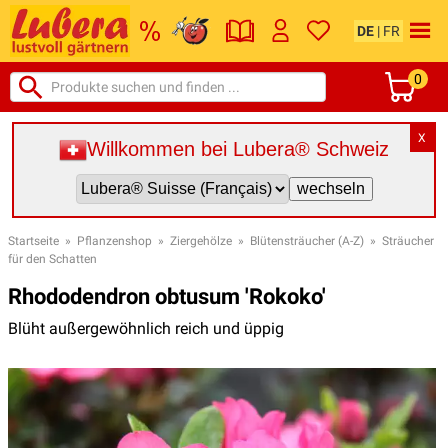
DE
|
FR
0
X
Willkommen bei Lubera® Schweiz
Startseite
»
Pflanzenshop
»
Ziergehölze
»
Blütensträucher (A-Z)
»
Sträucher
für den Schatten
Rhododendron obtusum 'Rokoko'
Blüht außergewöhnlich reich und üppig