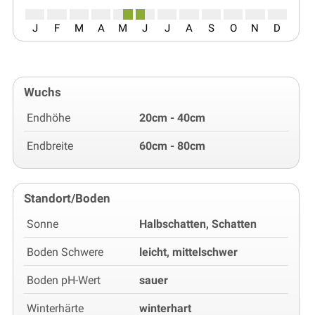
J
F
M
A
M
J
J
A
S
O
N
D
Wuchs
Endhöhe
20cm - 40cm
Endbreite
60cm - 80cm
Standort/Boden
Sonne
Halbschatten, Schatten
Boden Schwere
leicht, mittelschwer
Boden pH-Wert
sauer
Winterhärte
winterhart