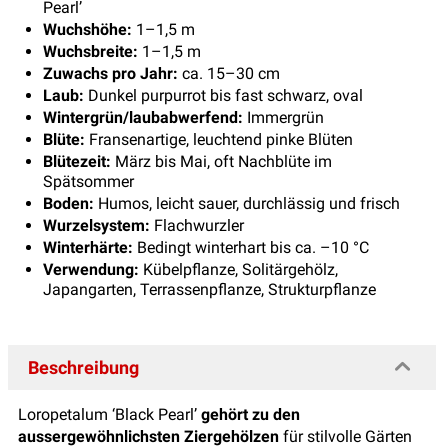
Pearl’
Wuchshöhe:
1–1,5 m
Wuchsbreite:
1–1,5 m
Zuwachs pro Jahr:
ca. 15–30 cm
Laub:
Dunkel purpurrot bis fast schwarz, oval
Wintergrün/laubabwerfend:
Immergrün
Blüte:
Fransenartige, leuchtend pinke Blüten
Blütezeit:
März bis Mai, oft Nachblüte im
Spätsommer
Boden:
Humos, leicht sauer, durchlässig und frisch
Wurzelsystem:
Flachwurzler
Winterhärte:
Bedingt winterhart bis ca. –10 °C
Verwendung:
Kübelpflanze, Solitärgehölz,
Japangarten, Terrassenpflanze, Strukturpflanze
Beschreibung
Loropetalum ‘Black Pearl’
gehört zu den
aussergewöhnlichsten Ziergehölzen
für stilvolle Gärten