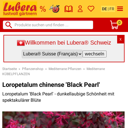
DE
|
FR
0
X
Willkommen bei Lubera® Schweiz
Startseite
»
Pflanzenshop
»
Mediterrane Pflanzen
»
Mediterrane
KÜBELPFLANZEN
Loropetalum chinense 'Black Pearl'
Loropetalum 'Black Pearl' - dunkellaubige Schönheit mit
spektakulärer Blüte