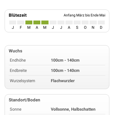
Blütezeit
Anfang März bis Ende Mai
J
F
M
A
M
J
J
A
S
O
N
D
Wuchs
Endhöhe
100cm - 140cm
Endbreite
100cm - 140cm
Wurzelsystem
Flachwurzler
Standort/Boden
Sonne
Vollsonne, Halbschatten