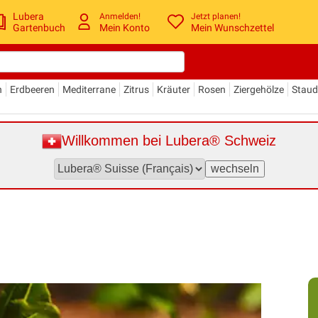
Lubera
Anmelden!
Jetzt planen!
Gartenbuch
Mein Konto
Mein Wunschzettel
n
Erdbeeren
Mediterrane
Zitrus
Kräuter
Rosen
Ziergehölze
Stau
Willkommen bei Lubera® Schweiz