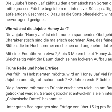
Die Jujube 'Honey Jar' zählt zu den aromatischsten Sorten de
mittelgrossen Früchte begeistern mit intensiver Süsse, safti
apfelartigen Geschmack. Dazu ist die Sorte pflegeleicht, win
hervorragend geeignet.
Wie wächst die Jujube 'Honey Jar'?
Die Jujube 'Honey Jar' ist nicht nur ein spannendes Obstge
Charakteristisch sind die malerisch gedrehten Äste, das fein
Blüten, die im Hochsommer erscheinen und angenehm dufte
Mit einer Endhöhe von etwa 2,5 bis 3 Metern bleibt 'Honey J
Gleichzeitig wirkt der Baum durch seinen lockeren Aufbau a
Frühe Reife und hohe Erträge
Wer früh im Herbst ernten möchte, wird an 'Honey Jar' viel F
Jujuben und trägt oft schon nach 2–3 Jahren erste Früchte.
Die glänzend rotbraunen Früchte erscheinen reichlich am B
getrocknet werden. Gerade getrocknet entwickeln sie ein int
„Chinesische Dattel“ bekannt ist.
Unter guten Bedingungen sind Erträge von über 15 kg pro B