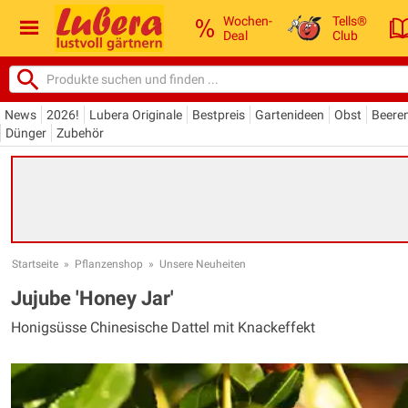
Wochen-
Tells®
Deal
Club
News
2026!
Lubera Originale
Bestpreis
Gartenideen
Obst
Beere
Dünger
Zubehör
Startseite
»
Pflanzenshop
»
Unsere Neuheiten
Jujube 'Honey Jar'
Honigsüsse Chinesische Dattel mit Knackeffekt