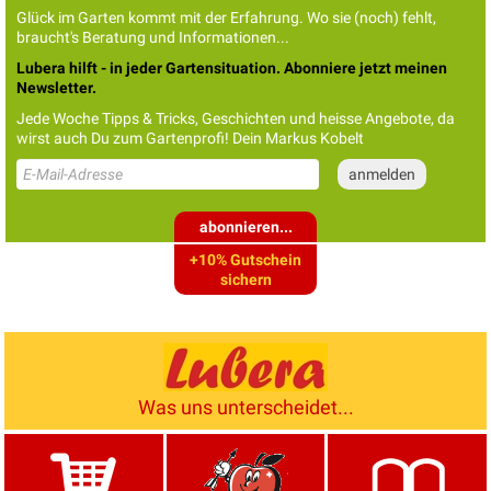
Glück im Garten kommt mit der Erfahrung. Wo sie (noch) fehlt,
braucht's Beratung und Informationen...
Lubera hilft - in jeder Gartensituation. Abonniere jetzt meinen
Newsletter.
Jede Woche Tipps & Tricks, Geschichten und heisse Angebote, da
wirst auch Du zum Gartenprofi! Dein Markus Kobelt
abonnieren...
+10% Gutschein
sichern
Was uns unterscheidet...