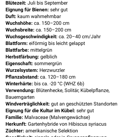
Blütezeit:
Juli bis September
Eignung für Bienen:
sehr gut
Duft:
kaum wahrnehmbar
Wuchshöhe:
ca. 150–200 cm
Wuchsbreite:
ca. 150–200 cm
Wuchsgeschwindigkeit:
ca. 20–40 cm/Jahr
Blattform:
eiförmig bis leicht gelappt
Blattfarbe:
mittelgrün
Herbstfärbung:
gelblich
Eigenschaft:
sommergrün
Wurzelsystem:
Herzwurzler
Pflanzabstand:
ca. 120–180 cm
Winterhärte:
bis ca. -20 °C (WHZ 6b)
Verwendung:
Blütenhecke, Solitär, Kübelpflanze,
Bauerngarten
Windverträglichkeit:
gut an geschützten Standorten
Eignung für die Kultur im Kübel:
sehr gut
Familie:
Malvaceae (Malvengewächse)
Herkunft:
Gartenhybride von Hibiscus syriacus
Züchter:
amerikanische Selektion