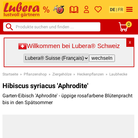
DE
|
FR
0
X
Willkommen bei Lubera® Schweiz
Startseite
»
Pflanzenshop
»
Ziergehölze
»
Heckenpflanzen
»
Laubhecke
Hibiscus syriacus 'Aphrodite'
Garten-Eibisch 'Aphrodite' - üppige rosafarbene Blütenpracht
bis in den Spätsommer