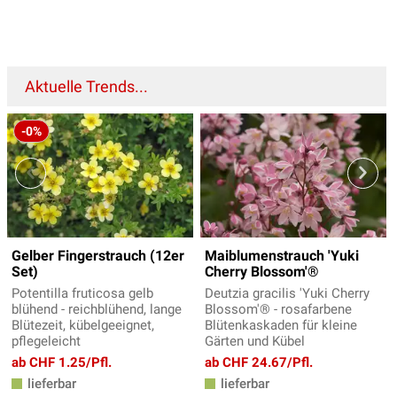
Aktuelle Trends...
-0%
Gelber Fingerstrauch (12er
Maiblumenstrauch 'Yuki
Set)
Cherry Blossom'®
Potentilla fruticosa gelb
Deutzia gracilis 'Yuki Cherry
blühend - reichblühend, lange
Blossom'® - rosafarbene
Blütezeit, kübelgeeignet,
Blütenkaskaden für kleine
pflegeleicht
Gärten und Kübel
ab CHF 1.25/Pfl.
ab CHF 24.67/Pfl.
lieferbar
lieferbar