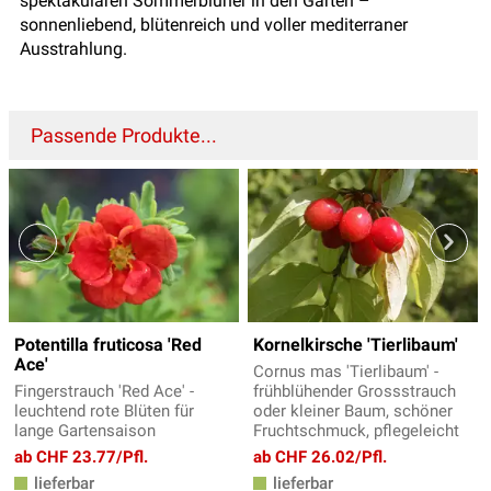
spektakulären Sommerblüher in den Garten –
sonnenliebend, blütenreich und voller mediterraner
Ausstrahlung.
Passende Produkte...
Potentilla fruticosa 'Red
Kornelkirsche 'Tierlibaum'
Ace'
Cornus mas 'Tierlibaum' -
Fingerstrauch 'Red Ace' -
frühblühender Grossstrauch
leuchtend rote Blüten für
oder kleiner Baum, schöner
lange Gartensaison
Fruchtschmuck, pflegeleicht
ab CHF 23.77/Pfl.
ab CHF 26.02/Pfl.
lieferbar
lieferbar