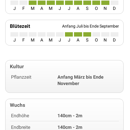
J
F
M
A
M
J
J
A
S
O
N
D
Blütezeit
Anfang Juli bis Ende September
J
F
M
A
M
J
J
A
S
O
N
D
Kultur
Pflanzzeit
Anfang März bis Ende
November
Wuchs
Endhöhe
140cm - 2m
Endbreite
140cm - 2m