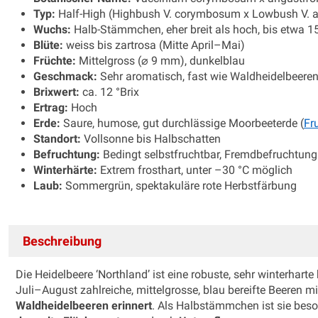
Typ:
Half-High (Highbush V. corymbosum x Lowbush V. a
Wuchs:
Halb-Stämmchen, eher breit als hoch, bis etwa 
Blüte:
weiss bis zartrosa (Mitte April–Mai)
Früchte:
Mittelgross (⌀ 9 mm), dunkelblau
Geschmack:
Sehr aromatisch, fast wie Waldheidelbeere
Brixwert:
ca. 12 °Brix
Ertrag:
Hoch
Erde:
Saure, humose, gut durchlässige Moorbeeterde (
Fr
Standort:
Vollsonne bis Halbschatten
Befruchtung:
Bedingt selbstfruchtbar, Fremdbefruchtun
Winterhärte:
Extrem frosthart, unter –30 °C möglich
Laub:
Sommergrün, spektakuläre rote Herbstfärbung
Beschreibung
Die Heidelbeere ‘Northland’ ist eine robuste, sehr winterhar
Juli–August zahlreiche, mittelgrosse, blau bereifte Beeren 
Waldheidelbeeren erinnert
. Als Halbstämmchen ist sie beso