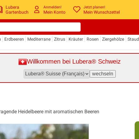
Lubera
Anmelden!
Jetzt planen!
Gartenbuch
Mein Konto
Mein Wunschzettel
n
Erdbeeren
Mediterrane
Zitrus
Kräuter
Rosen
Ziergehölze
Stau
Willkommen bei Lubera® Schweiz
htragende Heidelbeere mit aromatischen Beeren