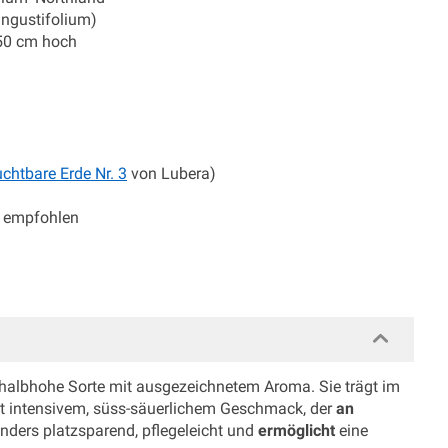
ngustifolium)
150 cm hoch
n
uchtbare Erde Nr. 3
von Lubera)
g empfohlen
te halbhohe Sorte mit ausgezeichnetem Aroma. Sie trägt im
mit intensivem, süss-säuerlichem Geschmack, der
an
nders platzsparend, pflegeleicht und
ermöglicht
eine