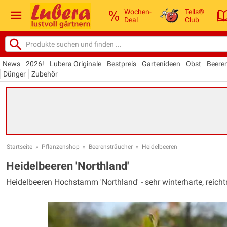
Wochen-
Tells®
Deal
Club
News
2026!
Lubera Originale
Bestpreis
Gartenideen
Obst
Beere
Dünger
Zubehör
Startseite
»
Pflanzenshop
»
Beerensträucher
»
Heidelbeeren
Heidelbeeren 'Northland'
Heidelbeeren Hochstamm 'Northland' - sehr winterharte, reic