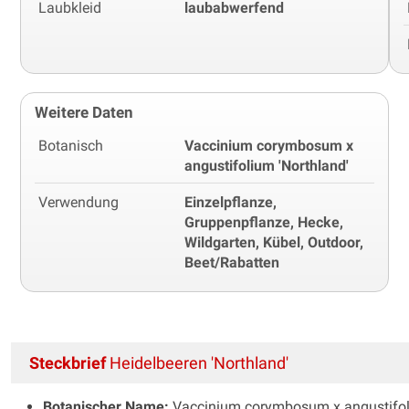
Laubkleid
laubabwerfend
Weitere Daten
Botanisch
Vaccinium corymbosum x
angustifolium 'Northland'
Verwendung
Einzelpflanze,
Gruppenpflanze, Hecke,
Wildgarten, Kübel, Outdoor,
Beet/Rabatten
Steckbrief
Heidelbeeren 'Northland'
Botanischer Name:
Vaccinium corymbosum x angustifoli