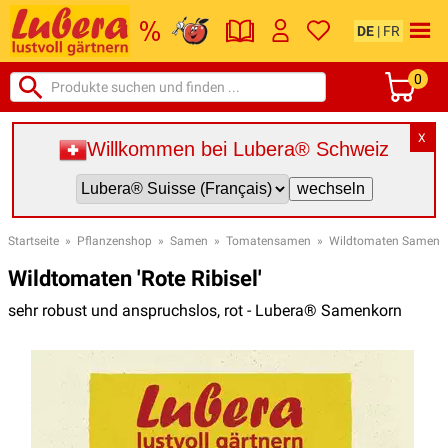
DE
|
FR
0
X
Willkommen bei Lubera® Schweiz
Startseite
»
Pflanzenshop
»
Samen
»
Tomatensamen
»
Wildtomaten Samen
Wildtomaten 'Rote Ribisel'
sehr robust und anspruchslos, rot - Lubera® Samenkorn