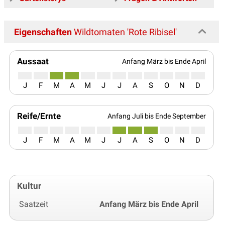
Eigenschaften
Wildtomaten 'Rote Ribisel'
Aussaat
Anfang März bis Ende April
J
F
M
A
M
J
J
A
S
O
N
D
Reife/Ernte
Anfang Juli bis Ende September
J
F
M
A
M
J
J
A
S
O
N
D
Kultur
Saatzeit
Anfang März bis Ende April