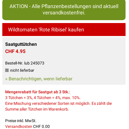
AKTION - Alle Pflanzenbestellungen sind aktuell
versandkostenfrei.
Wildtomaten 'Rote Ribisel' kaufen
Saatguttütchen
CHF 4.95
Bestell-Nr. lub 245073
nicht lieferbar
» Benachrichtigen, wenn lieferbar
Mengenrabatt für Saatgut ab 3 Stk.:
3 Tütchen = 3%, 4 Tütchen = 4%, max. 10%.
Eine Mischung verschiedener Sorten ist möglich. Es zählt die
Summe aller Tütchen im Warenkorb.
Preise inkl. MwSt.
Versandkosten
CHF 0.00