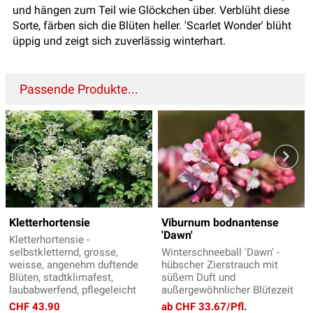
und hängen zum Teil wie Glöckchen über. Verblüht diese
Sorte, färben sich die Blüten heller. 'Scarlet Wonder' blüht
üppig und zeigt sich zuverlässig winterhart.
Passende Produkte...
Kletterhortensie
Viburnum bodnantense
'Dawn'
Kletterhortensie -
selbstkletternd, grosse,
Winterschneeball 'Dawn' -
weisse, angenehm duftende
hübscher Zierstrauch mit
Blüten, stadtklimafest,
süßem Duft und
laubabwerfend, pflegeleicht
außergewöhnlicher Blütezeit
CHF 43.90
ab CHF 33.67/Pfl.