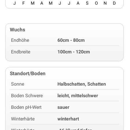
J
F
M
A
M
J
J
A
S
O
N
D
Wuchs
Endhöhe
60cm - 80cm
Endbreite
100cm - 120cm
Standort/Boden
Sonne
Halbschatten, Schatten
Boden Schwere
leicht, mittelschwer
Boden pH-Wert
sauer
Winterhärte
winterhart