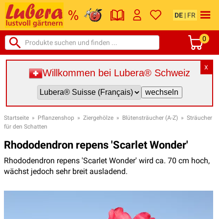
DE
|
FR
0
X
Willkommen bei Lubera® Schweiz
Startseite
»
Pflanzenshop
»
Ziergehölze
»
Blütensträucher (A-Z)
»
Sträucher
für den Schatten
Rhododendron repens 'Scarlet Wonder'
Rhododendron repens 'Scarlet Wonder' wird ca. 70 cm hoch,
wächst jedoch sehr breit ausladend.