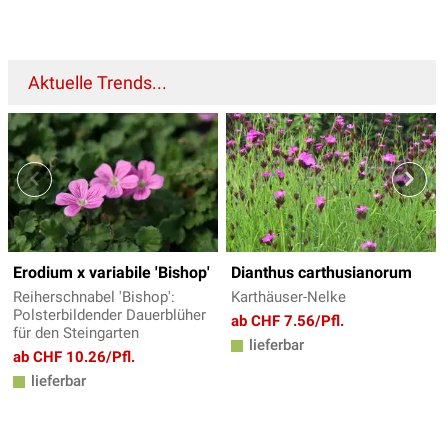
Aktuelle Trends...
Erodium x variabile 'Bishop'
Dianthus carthusianorum
Reiherschnabel 'Bishop':
Karthäuser-Nelke
Polsterbildender Dauerblüher
ab CHF 7.56/Pfl.
für den Steingarten
lieferbar
ab CHF 10.26/Pfl.
lieferbar