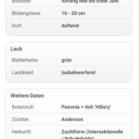
Blütezeit
Anfang Mai bis Ende Juni
Blütengrösse
16 - 20 cm
Duft
duftend
Laub
Blätterfarbe
grün
Laubkleid
laubabwerfend
Weitere Daten
Botanisch
Paeonia × itoh 'Hillary'
Züchter
Anderson
Herkunft
Zuchtform (Intersektionelle
/ Itoh-Hybride)