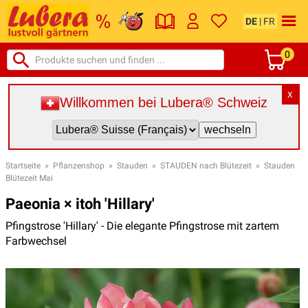
DE
|
FR
0
X
Willkommen bei Lubera® Schweiz
Startseite
»
Pflanzenshop
»
Stauden
»
STAUDEN nach Blütezeit
»
Stauden
Blütezeit Mai
Paeonia × itoh 'Hillary'
Pfingstrose 'Hillary' - Die elegante Pfingstrose mit zartem
Farbwechsel