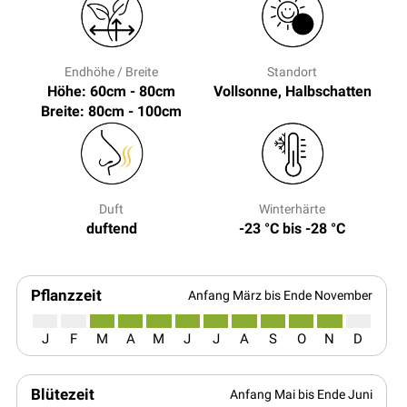
Endhöhe / Breite
Standort
Höhe: 60cm - 80cm
Vollsonne, Halbschatten
Breite: 80cm - 100cm
Duft
Winterhärte
duftend
-23 °C bis -28 °C
Pflanzzeit
Anfang März bis Ende November
J
F
M
A
M
J
J
A
S
O
N
D
Blütezeit
Anfang Mai bis Ende Juni