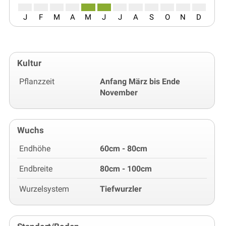
J
F
M
A
M
J
J
A
S
O
N
D
Kultur
Pflanzzeit
Anfang März bis Ende
November
Wuchs
Endhöhe
60cm - 80cm
Endbreite
80cm - 100cm
Wurzelsystem
Tiefwurzler