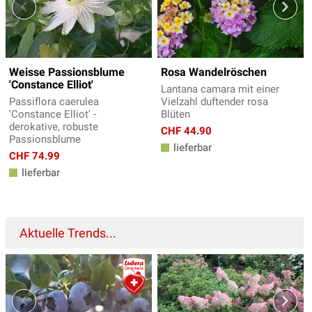
Weisse Passionsblume
Rosa Wandelröschen
'Constance Elliot'
Lantana camara mit einer
Passiflora caerulea
Vielzahl duftender rosa
'Constance Elliot' -
Blüten
derokative, robuste
CHF 44.90
Passionsblume
lieferbar
CHF 74.99
lieferbar
Aktuelle Trends...