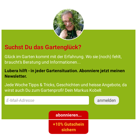
Suchst Du das Gartenglück?
Glück im Garten kommt mit der Erfahrung. Wo sie (noch) fehlt,
braucht's Beratung und Informationen...
Lubera hilft - in jeder Gartensituation. Abonniere jetzt meinen
Newsletter.
Jede Woche Tipps & Tricks, Geschichten und heisse Angebote, da
wirst auch Du zum Gartenprofi! Dein Markus Kobelt
abonnieren...
+10% Gutschein
sichern