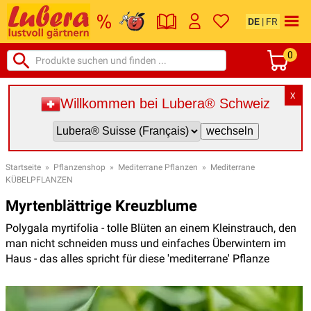
DE
|
FR
0
X
Willkommen bei Lubera® Schweiz
Startseite
»
Pflanzenshop
»
Mediterrane Pflanzen
»
Mediterrane
KÜBELPFLANZEN
Myrtenblättrige Kreuzblume
Polygala myrtifolia - tolle Blüten an einem Kleinstrauch, den
man nicht schneiden muss und einfaches Überwintern im
Haus - das alles spricht für diese 'mediterrane' Pflanze