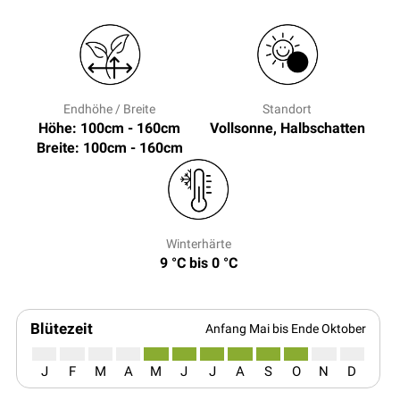
Endhöhe / Breite
Standort
Höhe: 100cm - 160cm
Vollsonne, Halbschatten
Breite: 100cm - 160cm
Winterhärte
9 °C bis 0 °C
Blütezeit
Anfang Mai bis Ende Oktober
J
F
M
A
M
J
J
A
S
O
N
D