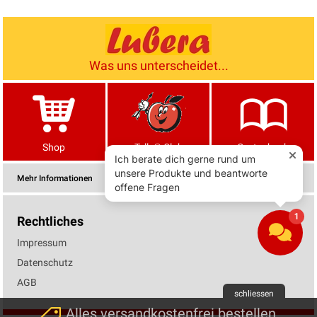
Was uns unterscheidet...
Shop
Tells® Club
Gartenbuch
Mehr Informationen
Rechtliches
Impressum
Datenschutz
AGB
schliessen
Alles versandkostenfrei bestellen