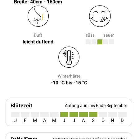
Breite: 40cm - 160cm
Duft
süss
sauer
leicht duftend
Winterhärte
-10 °C bis -15 °C
Blütezeit
Anfang Juni bis Ende September
J
F
M
A
M
J
J
A
S
O
N
D