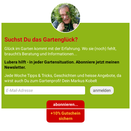
Suchst Du das Gartenglück?
Glück im Garten kommt mit der Erfahrung. Wo sie (noch) fehlt,
braucht's Beratung und Informationen...
Lubera hilft - in jeder Gartensituation. Abonniere jetzt meinen
Newsletter.
Jede Woche Tipps & Tricks, Geschichten und heisse Angebote, da
wirst auch Du zum Gartenprofi! Dein Markus Kobelt
abonnieren...
+10% Gutschein
sichern