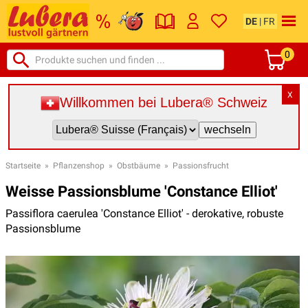
DE
|
FR
0
X
Willkommen bei Lubera® Schweiz
Startseite
»
Pflanzenshop
»
Obstbäume
»
Passionsfrucht
Weisse Passionsblume 'Constance Elliot'
Passiflora caerulea 'Constance Elliot' - derokative, robuste
Passionsblume