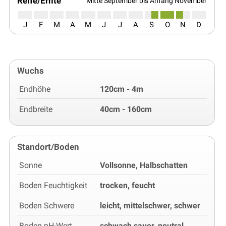
Reife/Ernte
Mitte September bis Anfang November
J
F
M
A
M
J
J
A
S
O
N
D
Wuchs
Endhöhe
120cm - 4m
Endbreite
40cm - 160cm
Standort/Boden
Sonne
Vollsonne, Halbschatten
Boden Feuchtigkeit
trocken, feucht
Boden Schwere
leicht, mittelschwer, schwer
Boden pH-Wert
schwach sauer, neutral,