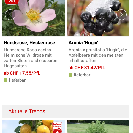
-25%
Hundsrose, Heckenrose
Aronia 'Hugin'
Hundsrose Rosa canina -
Aronia x prunifolia 'Hugin', die
Heimische Wildrose mit
Apfelbeere mit den meisten
zarten Blüten und essbaren
Inhaltsstoffen
Hagebutten
ab CHF 31.42/Pfl.
ab CHF 17.55/Pfl.
lieferbar
lieferbar
Aktuelle Trends...