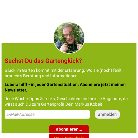
Suchst Du das Gartenglück?
Glück im Garten kommt mit der Erfahrung. Wo sie (noch) fehlt,
braucht's Beratung und Informationen...
Lubera hilft - in jeder Gartensituation. Abonniere jetzt meinen
Newsletter.
Jede Woche Tipps & Tricks, Geschichten und heisse Angebote, da
wirst auch Du zum Gartenprofi! Dein Markus Kobelt
abonnieren...