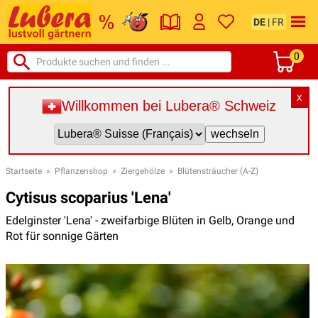
DE
|
FR
0
X
Willkommen bei Lubera® Schweiz
Startseite
»
Pflanzenshop
»
Ziergehölze
»
Blütensträucher (A-Z)
Cytisus scoparius 'Lena'
Edelginster 'Lena' - zweifarbige Blüten in Gelb, Orange und
Rot für sonnige Gärten