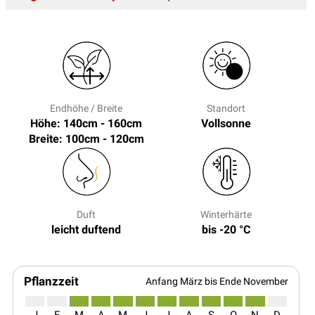
Endhöhe / Breite
Standort
Höhe: 140cm - 160cm
Vollsonne
Breite: 100cm - 120cm
Duft
Winterhärte
leicht duftend
bis -20 °C
Pflanzzeit
Anfang März bis Ende November
J
F
M
A
M
J
J
A
S
O
N
D