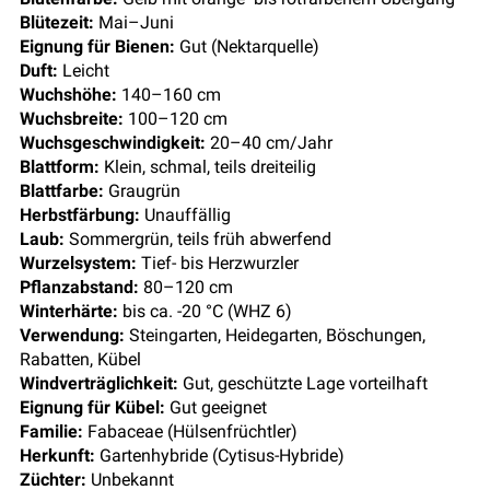
Blütezeit:
Mai–Juni
Eignung für Bienen:
Gut (Nektarquelle)
Duft:
Leicht
Wuchshöhe:
140–160 cm
Wuchsbreite:
100–120 cm
Wuchsgeschwindigkeit:
20–40 cm/Jahr
Blattform:
Klein, schmal, teils dreiteilig
Blattfarbe:
Graugrün
Herbstfärbung:
Unauffällig
Laub:
Sommergrün, teils früh abwerfend
Wurzelsystem:
Tief- bis Herzwurzler
Pflanzabstand:
80–120 cm
Winterhärte:
bis ca. -20 °C (WHZ 6)
Verwendung:
Steingarten, Heidegarten, Böschungen,
Rabatten, Kübel
Windverträglichkeit:
Gut, geschützte Lage vorteilhaft
Eignung für Kübel:
Gut geeignet
Familie:
Fabaceae (Hülsenfrüchtler)
Herkunft:
Gartenhybride (Cytisus-Hybride)
Züchter:
Unbekannt