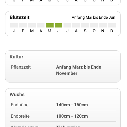
Blütezeit
Anfang Mai bis Ende Juni
J
F
M
A
M
J
J
A
S
O
N
D
Kultur
Pflanzzeit
Anfang März bis Ende
November
Wuchs
Endhöhe
140cm - 160cm
Endbreite
100cm - 120cm