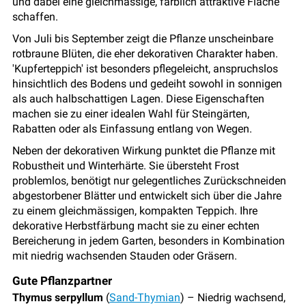
und dabei eine gleichmässige, farblich attraktive Fläche
schaffen.
Von Juli bis September zeigt die Pflanze unscheinbare
rotbraune Blüten, die eher dekorativen Charakter haben.
'Kupferteppich' ist besonders pflegeleicht, anspruchslos
hinsichtlich des Bodens und gedeiht sowohl in sonnigen
als auch halbschattigen Lagen. Diese Eigenschaften
machen sie zu einer idealen Wahl für Steingärten,
Rabatten oder als Einfassung entlang von Wegen.
Neben der dekorativen Wirkung punktet die Pflanze mit
Robustheit und Winterhärte. Sie übersteht Frost
problemlos, benötigt nur gelegentliches Zurückschneiden
abgestorbener Blätter und entwickelt sich über die Jahre
zu einem gleichmässigen, kompakten Teppich. Ihre
dekorative Herbstfärbung macht sie zu einer echten
Bereicherung in jedem Garten, besonders in Kombination
mit niedrig wachsenden Stauden oder Gräsern.
Gute Pflanzpartner
Thymus serpyllum
(
Sand-Thymian
) – Niedrig wachsend,