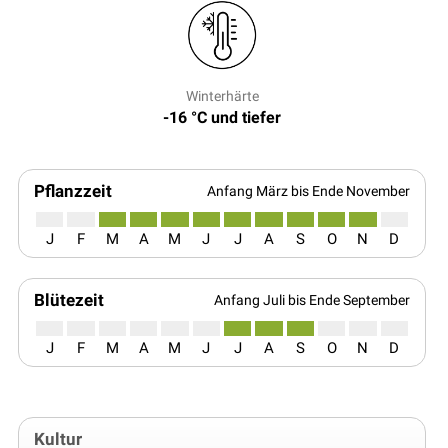
Winterhärte
-16 °C und tiefer
Pflanzzeit
Anfang März bis Ende November
J
F
M
A
M
J
J
A
S
O
N
D
Blütezeit
Anfang Juli bis Ende September
J
F
M
A
M
J
J
A
S
O
N
D
Kultur