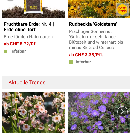
Fruchtbare Erde: Nr. 4 |
Rudbeckia 'Goldsturm'
Erde ohne Torf
Prächtiger Sonnenhut
Erde für den Naturgarten
'Goldsturm' - sehr lange
Blütezeit und winterhart bis
ab CHF 8.72/Pfl.
minus 35 Grad Celsius
lieferbar
ab CHF 3.38/Pfl.
lieferbar
Aktuelle Trends...