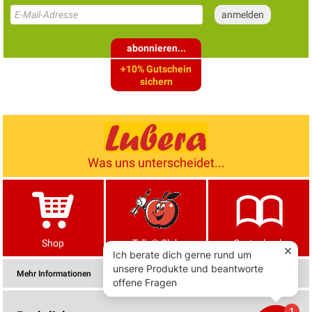
abonnieren...
+10% Gutschein
sichern
Was uns unterscheidet...
Shop
Tells® Club
Gartenbuch
Mehr Informationen