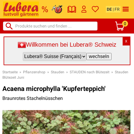
DE
|
FR
0
X
Willkommen bei Lubera® Schweiz
Startseite
»
Pflanzenshop
»
Stauden
»
STAUDEN nach Blütezeit
»
Stauden
Blütezeit Juni
Acaena microphylla 'Kupferteppich'
Braunrotes Stachelnüsschen