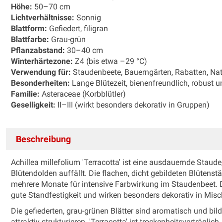
Höhe:
50–70 cm
Lichtverhältnisse:
Sonnig
Blattform:
Gefiedert, filigran
Blattfarbe:
Grau-grün
Pflanzabstand:
30–40 cm
Winterhärtezone:
Z4 (bis etwa –29 °C)
Verwendung für:
Staudenbeete, Bauerngärten, Rabatten, Nat
Besonderheiten:
Lange Blütezeit, bienenfreundlich, robust u
Familie:
Asteraceae (Korbblütler)
Geselligkeit:
II–III (wirkt besonders dekorativ in Gruppen)
Beschreibung
Achillea millefolium 'Terracotta' ist eine ausdauernde Staude
Blütendolden auffällt. Die flachen, dicht gebildeten Blüten
mehrere Monate für intensive Farbwirkung im Staudenbeet. Di
gute Standfestigkeit und wirken besonders dekorativ in Mis
Die gefiederten, grau-grünen Blätter sind aromatisch und bild
attraktiv strukturieren. 'Terracotta' ist trockenheitsverträglic