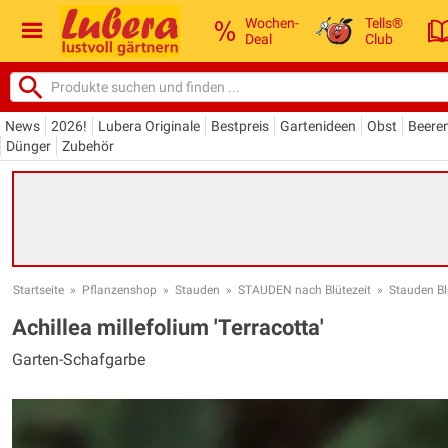
Wochen-
Tells®
Deal
Club
News
2026!
Lubera Originale
Bestpreis
Gartenideen
Obst
Beere
Dünger
Zubehör
Startseite
»
Pflanzenshop
»
Stauden
»
STAUDEN nach Blütezeit
»
Stauden Bl
Achillea millefolium 'Terracotta'
Garten-Schafgarbe