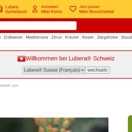
Lubera
Anmelden!
Jetzt planen!
Gartenbuch
Mein Konto
Mein Wunschzettel
n
Erdbeeren
Mediterrane
Zitrus
Kräuter
Rosen
Ziergehölze
Stau
Willkommen bei Lubera® Schweiz
ütezeit Juni