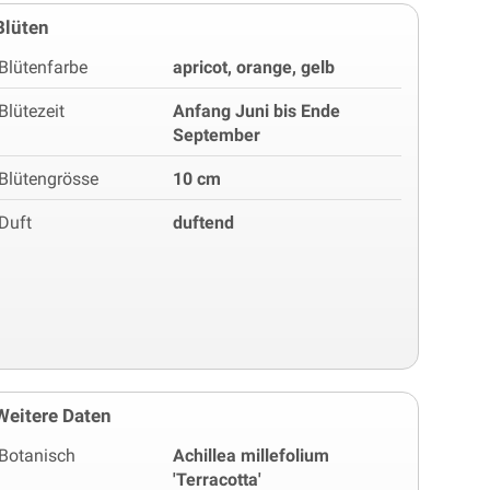
Blüten
Blütenfarbe
apricot, orange, gelb
Blütezeit
Anfang Juni bis Ende
September
Blütengrösse
10 cm
Duft
duftend
Weitere Daten
Botanisch
Achillea millefolium
'Terracotta'