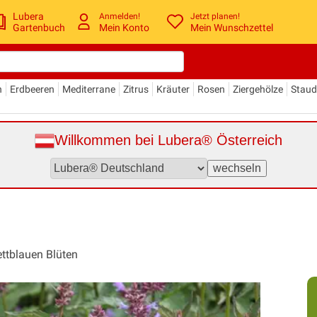
Lubera
Anmelden!
Jetzt planen!
Gartenbuch
Mein Konto
Mein Wunschzettel
n
Erdbeeren
Mediterrane
Zitrus
Kräuter
Rosen
Ziergehölze
Stau
Willkommen bei Lubera® Österreich
ettblauen Blüten