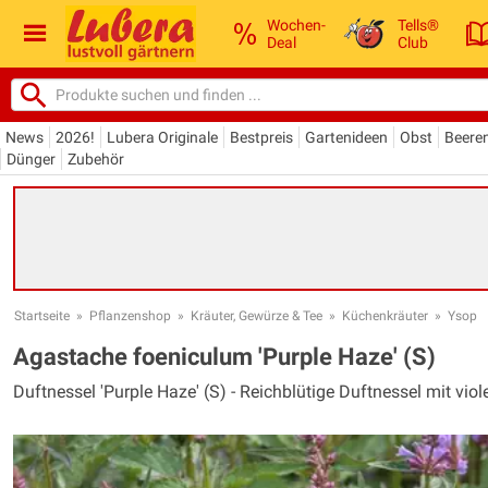
Wochen-
Tells®
Deal
Club
News
2026!
Lubera Originale
Bestpreis
Gartenideen
Obst
Beere
Dünger
Zubehör
Startseite
»
Pflanzenshop
»
Kräuter, Gewürze & Tee
»
Küchenkräuter
»
Ysop
Agastache foeniculum 'Purple Haze' (S)
Duftnessel 'Purple Haze' (S) - Reichblütige Duftnessel mit viol