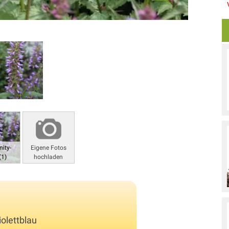
ity-
Eigene Fotos
(1)
hochladen
olettblau