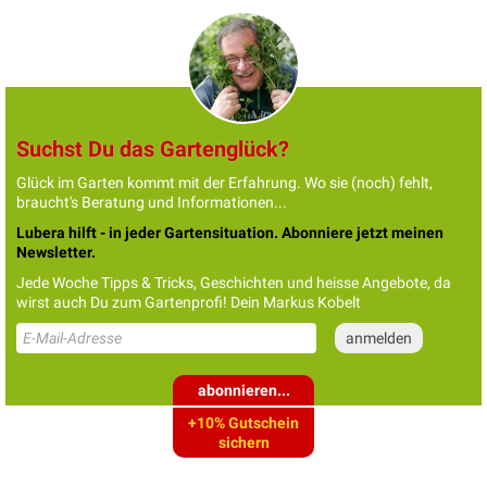
Suchst Du das Gartenglück?
Glück im Garten kommt mit der Erfahrung. Wo sie (noch) fehlt,
braucht's Beratung und Informationen...
Lubera hilft - in jeder Gartensituation. Abonniere jetzt meinen
Newsletter.
Jede Woche Tipps & Tricks, Geschichten und heisse Angebote, da
wirst auch Du zum Gartenprofi! Dein Markus Kobelt
abonnieren...
+10% Gutschein
sichern