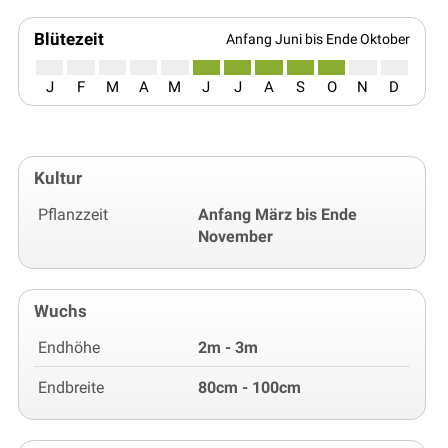
Blütezeit
Anfang Juni bis Ende Oktober
J
F
M
A
M
J
J
A
S
O
N
D
Kultur
Pflanzzeit
Anfang März bis Ende
November
Wuchs
Endhöhe
2m - 3m
Endbreite
80cm - 100cm