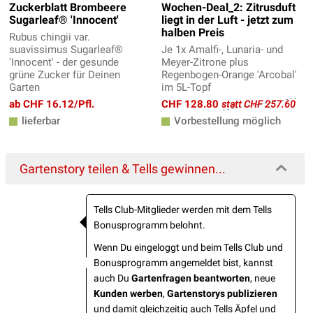
Zuckerblatt Brombeere
Wochen-Deal_2: Zitrusduft
Sugarleaf® 'Innocent'
liegt in der Luft - jetzt zum
halben Preis
Rubus chingii var.
suavissimus Sugarleaf®
Je 1x Amalfi-, Lunaria- und
'Innocent' - der gesunde
Meyer-Zitrone plus
grüne Zucker für Deinen
Regenbogen-Orange 'Arcobal'
Garten
im 5L-Topf
ab CHF 16.12/Pfl.
CHF 128.80
statt CHF 257.60
lieferbar
Vorbestellung möglich
Gartenstory teilen & Tells gewinnen...
Tells Club-Mitglieder werden mit dem Tells
Bonusprogramm belohnt.
Wenn Du eingeloggt und beim Tells Club und
Bonusprogramm angemeldet bist, kannst
auch Du
Gartenfragen beantworten
, neue
Kunden werben
,
Gartenstorys publizieren
und damit gleichzeitig auch Tells Äpfel und