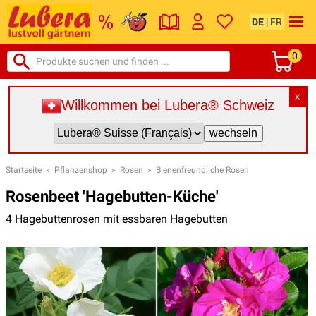
DE
|
FR
0
X
Willkommen bei Lubera® Schweiz
Startseite
»
Pflanzenshop
»
Rosen
»
Bienenfreundliche Rosen
Rosenbeet 'Hagebutten-Küche'
4 Hagebuttenrosen mit essbaren Hagebutten