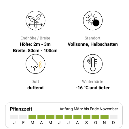
Endhöhe / Breite
Standort
Höhe: 2m - 3m
Vollsonne, Halbschatten
Breite: 80cm - 100cm
Duft
Winterhärte
duftend
-16 °C und tiefer
Pflanzzeit
Anfang März bis Ende November
J
F
M
A
M
J
J
A
S
O
N
D