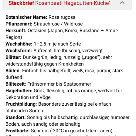
Steckbrief
Rosenbeet 'Hagebutten-Küche'
Botanischer Name:
Rosa rugosa
Pflanzenart:
Strauchrose / Wildrose
Herkunft:
Ostasien (Japan, Korea, Russland – Amur-
Region)
Wuchshöhe:
1–2,5 m je nach Sorte
Wuchsform:
Aufrecht, breitbuschig, verzweigt
Blätter:
Dunkelgrün, ledrig, runzelig („rugos“), sehr
widerstandsfähig gegen Krankheiten
Blüten:
Einfach bis halbgefüllt, weiß, rosa, purpur, stark
duftend
Blütezeit:
Frühsommer bis Spätsommer
Hagebutten:
Groß, fleischig, rot bis orange, wertvoll für
Dekoration und Vögel
Fruchtbildung:
Besonders zuverlässig bei einfach
blühenden Sorten
Standort:
Sonnig bis halbschattig, durchlässiger, humoser
Boden, auch sandig oder salzhaltig
Frosthärte:
Sehr gut (-30 °C in geschützten Lagen)