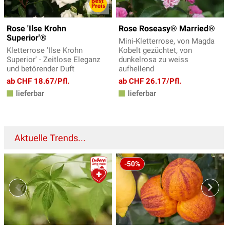
Rose 'Ilse Krohn
Rose Roseasy® Married®
Superior'®
Mini-Kletterrose, von Magda
Kletterrose 'Ilse Krohn
Kobelt gezüchtet, von
Superior' - Zeitlose Eleganz
dunkelrosa zu weiss
und betörender Duft
aufhellend
ab CHF 18.67/Pfl.
ab CHF 26.17/Pfl.
lieferbar
lieferbar
Aktuelle Trends...
-50%