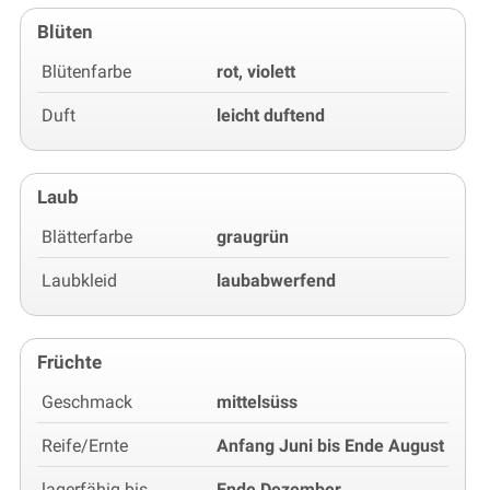
Blüten
Blütenfarbe
rot, violett
Duft
leicht duftend
Laub
Blätterfarbe
graugrün
Laubkleid
laubabwerfend
Früchte
Geschmack
mittelsüss
Reife/Ernte
Anfang Juni bis Ende August
lagerfähig bis
Ende Dezember