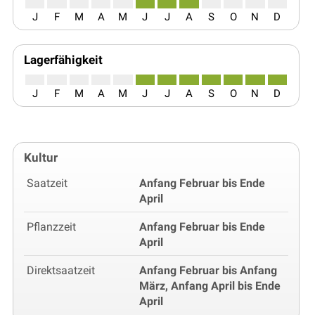
J
F
M
A
M
J
J
A
S
O
N
D
Lagerfähigkeit
J
F
M
A
M
J
J
A
S
O
N
D
Kultur
Saatzeit
Anfang Februar bis Ende
April
Pflanzzeit
Anfang Februar bis Ende
April
Direktsaatzeit
Anfang Februar bis Anfang
März, Anfang April bis Ende
April