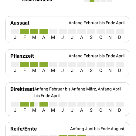
Aussaat
Anfang Februar bis Ende April
J
F
M
A
M
J
J
A
S
O
N
D
Pflanzzeit
Anfang Februar bis Ende April
J
F
M
A
M
J
J
A
S
O
N
D
Direktsaat
Anfang Februar bis Anfang März, Anfang April
bis Ende April
J
F
M
A
M
J
J
A
S
O
N
D
Reife/Ernte
Anfang Juni bis Ende August