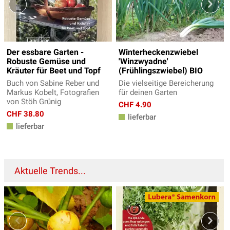
Der essbare Garten -
Winterheckenzwiebel
Robuste Gemüse und
'Winzwyadne'
Kräuter für Beet und Topf
(Frühlingszwiebel) BIO
Buch von Sabine Reber und
Die vielseitige Bereicherung
Markus Kobelt, Fotografien
für deinen Garten
von Stöh Grünig
CHF 4.90
CHF 38.80
lieferbar
lieferbar
Aktuelle Trends...