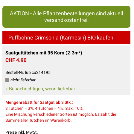
AKTION - Alle Pflanzenbestellungen sind aktuell
versandkostenfrei.
Puffbohne Crimsonia (Karmesin) BIO kaufen
Saatguttütchen mit 35 Korn (2-3m²)
CHF 4.90
Bestell-Nr. lub cu214195
nicht lieferbar
» Benachrichtigen, wenn lieferbar
Mengenrabatt für Saatgut ab 3 Stk.:
3 Tütchen = 3%, 4 Tütchen = 4%, max. 10%.
Eine Mischung verschiedener Sorten ist möglich. Es zählt die
Summe aller Tütchen im Warenkorb.
Preise inkl. MwSt.