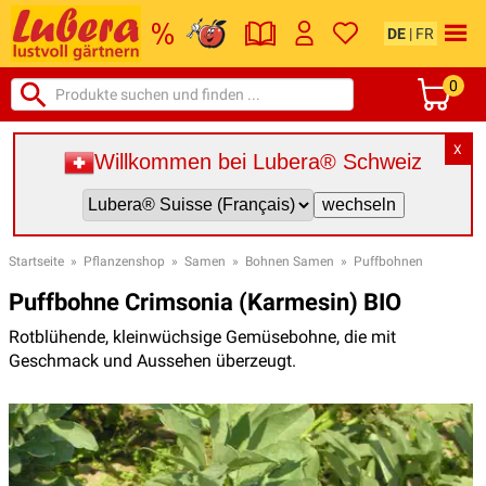
DE
|
FR
0
X
Willkommen bei Lubera® Schweiz
Startseite
»
Pflanzenshop
»
Samen
»
Bohnen Samen
»
Puffbohnen
Puffbohne Crimsonia (Karmesin) BIO
Rotblühende, kleinwüchsige Gemüsebohne, die mit
Geschmack und Aussehen überzeugt.