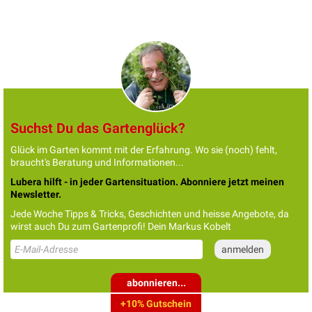
Suchst Du das Gartenglück?
Glück im Garten kommt mit der Erfahrung. Wo sie (noch) fehlt,
braucht's Beratung und Informationen...
Lubera hilft - in jeder Gartensituation. Abonniere jetzt meinen
Newsletter.
Jede Woche Tipps & Tricks, Geschichten und heisse Angebote, da
wirst auch Du zum Gartenprofi! Dein Markus Kobelt
abonnieren...
+10% Gutschein