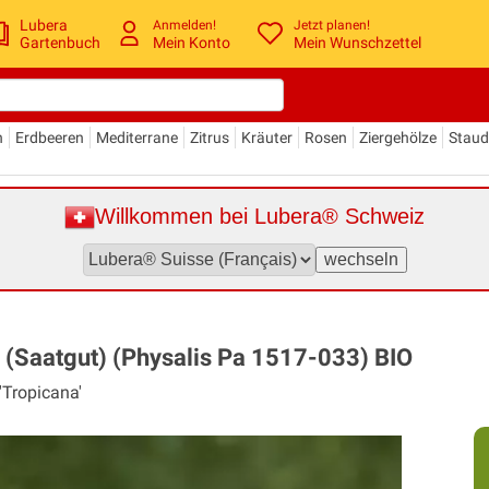
Lubera
Anmelden!
Jetzt planen!
Gartenbuch
Mein Konto
Mein Wunschzettel
n
Erdbeeren
Mediterrane
Zitrus
Kräuter
Rosen
Ziergehölze
Stau
Willkommen bei Lubera® Schweiz
' (Saatgut) (Physalis Pa 1517-033) BIO
'Tropicana'