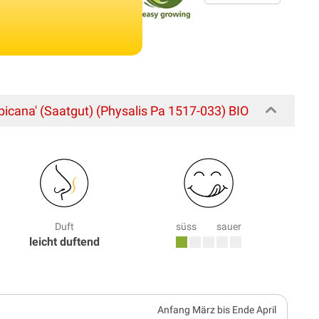
picana' (Saatgut) (Physalis Pa 1517-033) BIO
Duft
süss
sauer
leicht duftend
Anfang März bis Ende April