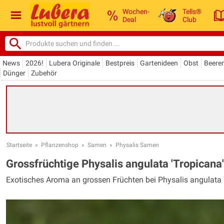
Wochen-
Tells®
Deal
Club
News
2026!
Lubera Originale
Bestpreis
Gartenideen
Obst
Beere
Dünger
Zubehör
Startseite
»
Pflanzenshop
»
Samen
»
Physalis Samen
Grossfrüchtige Physalis angulata 'Tropicana
Exotisches Aroma an grossen Früchten bei Physalis angulata 