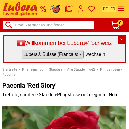
DE
|
FR
0
X
Willkommen bei Lubera® Schweiz
Startseite
»
Pflanzenshop
»
Stauden
»
Alle Stauden (A-Z)
»
Pfingstrosen -
Paeonia
Paeonia 'Red Glory'
Tiefrote, samtene Stauden-Pfingstrose mit eleganter Note