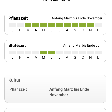
Pflanzzeit
Anfang März bis Ende November
J
F
M
A
M
J
J
A
S
O
N
D
Blütezeit
Anfang Mai bis Ende Juni
J
F
M
A
M
J
J
A
S
O
N
D
Kultur
Pflanzzeit
Anfang März bis Ende
November