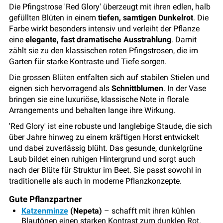
Die Pfingstrose 'Red Glory' überzeugt mit ihren edlen, halb
gefüllten Blüten in einem
tiefen, samtigen Dunkelrot
. Die
Farbe wirkt besonders intensiv und verleiht der Pflanze
eine
elegante, fast dramatische Ausstrahlung
. Damit
zählt sie zu den klassischen roten Pfingstrosen, die im
Garten für starke Kontraste und Tiefe sorgen.
Die grossen Blüten entfalten sich auf stabilen Stielen und
eignen sich hervorragend als
Schnittblumen
. In der Vase
bringen sie eine luxuriöse, klassische Note in florale
Arrangements und behalten lange ihre Wirkung.
'Red Glory' ist eine robuste und langlebige Staude, die sich
über Jahre hinweg zu einem kräftigen Horst entwickelt
und dabei zuverlässig blüht. Das gesunde, dunkelgrüne
Laub bildet einen ruhigen Hintergrund und sorgt auch
nach der Blüte für Struktur im Beet. Sie passt sowohl in
traditionelle als auch in moderne Pflanzkonzepte.
Gute Pflanzpartner
Katzenminze
(Nepeta)
– schafft mit ihren kühlen
Blautönen einen starken Kontrast zum dunklen Rot.