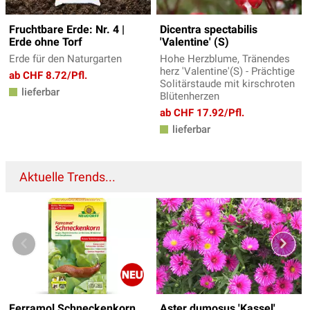
Fruchtbare Erde: Nr. 4 |
Dicentra spectabilis
Erde ohne Torf
'Valentine' (S)
Erde für den Naturgarten
Hohe Herzblume, Tränendes
herz 'Valentine'(S) - Prächtige
ab CHF 8.72/Pfl.
Solitärstaude mit kirschroten
lieferbar
Blütenherzen
ab CHF 17.92/Pfl.
lieferbar
Aktuelle Trends...
Ferramol Schneckenkorn
Aster dumosus 'Kassel'