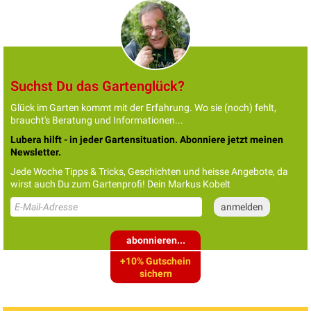
Suchst Du das Gartenglück?
Glück im Garten kommt mit der Erfahrung. Wo sie (noch) fehlt,
braucht's Beratung und Informationen...
Lubera hilft - in jeder Gartensituation. Abonniere jetzt meinen
Newsletter.
Jede Woche Tipps & Tricks, Geschichten und heisse Angebote, da
wirst auch Du zum Gartenprofi! Dein Markus Kobelt
abonnieren...
+10% Gutschein
sichern