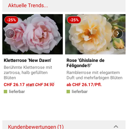
Aktuelle Trends...
-25%
-25%
Kletterrose 'New Dawn'
Rose 'Ghislaine de
Féligonde®'
Berühmte Kletterrose mit
zartrosa, halb gefüllten
Ramblerrose mit elegantem
Blüten
Duft und mehrfarbigen Blüten
CHF 26.17
ab CHF 26.17/Pfl.
statt CHF 34.90
lieferbar
lieferbar
Kundenbewertungen (1)