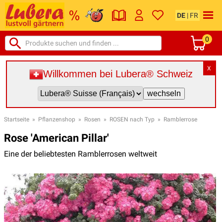
DE
|
FR
0
X
Willkommen bei Lubera® Schweiz
Startseite
»
Pflanzenshop
»
Rosen
»
ROSEN nach Typ
»
Ramblerrose
Rose 'American Pillar'
Eine der beliebtesten Ramblerrosen weltweit