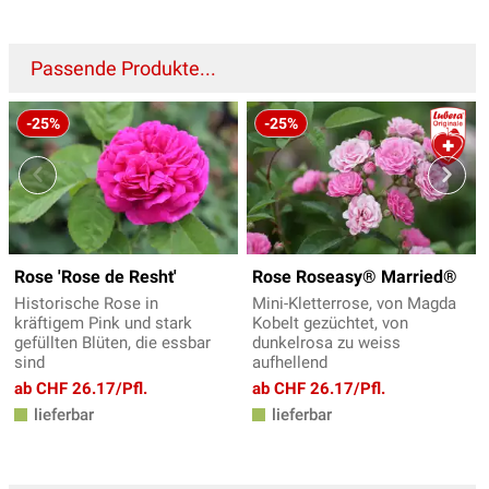
Passende Produkte...
-25%
-25%
Rose 'Rose de Resht'
Rose Roseasy® Married®
Historische Rose in
Mini-Kletterrose, von Magda
kräftigem Pink und stark
Kobelt gezüchtet, von
gefüllten Blüten, die essbar
dunkelrosa zu weiss
sind
aufhellend
ab CHF 26.17/Pfl.
ab CHF 26.17/Pfl.
lieferbar
lieferbar