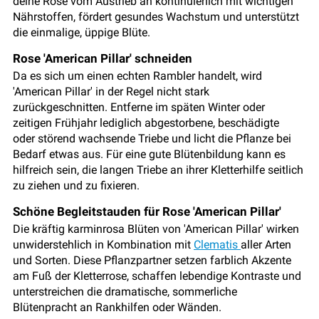
deine Rose vom Austrieb an kontinuierlich mit wichtigen
Nährstoffen, fördert gesundes Wachstum und unterstützt
die einmalige, üppige Blüte.
Rose 'American Pillar' schneiden
Da es sich um einen echten Rambler handelt, wird
'American Pillar' in der Regel nicht stark
zurückgeschnitten. Entferne im späten Winter oder
zeitigen Frühjahr lediglich abgestorbene, beschädigte
oder störend wachsende Triebe und licht die Pflanze bei
Bedarf etwas aus. Für eine gute Blütenbildung kann es
hilfreich sein, die langen Triebe an ihrer Kletterhilfe seitlich
zu ziehen und zu fixieren.
Schöne Begleitstauden für Rose 'American Pillar'
Die kräftig karminrosa Blüten von 'American Pillar' wirken
unwiderstehlich in Kombination mit
Clematis
aller Arten
und Sorten. Diese Pflanzpartner setzen farblich Akzente
am Fuß der Kletterrose, schaffen lebendige Kontraste und
unterstreichen die dramatische, sommerliche
Blütenpracht an Rankhilfen oder Wänden.