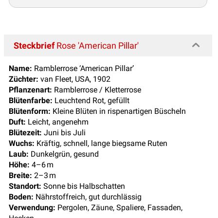
Steckbrief
Rose 'American Pillar'
Name:
Ramblerrose ‘American Pillar’
Züchter:
van Fleet, USA, 1902
Pflanzenart:
Ramblerrose / Kletterrose
Blütenfarbe:
Leuchtend Rot, gefüllt
Blütenform:
Kleine Blüten in rispenartigen Büscheln
Duft:
Leicht, angenehm
Blütezeit:
Juni bis Juli
Wuchs:
Kräftig, schnell, lange biegsame Ruten
Laub:
Dunkelgrün, gesund
Höhe:
4–6 m
Breite:
2–3 m
Standort:
Sonne bis Halbschatten
Boden:
Nährstoffreich, gut durchlässig
Verwendung:
Pergolen, Zäune, Spaliere, Fassaden,