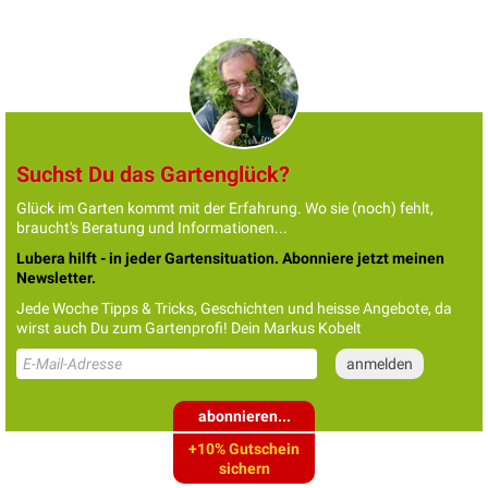
Suchst Du das Gartenglück?
Glück im Garten kommt mit der Erfahrung. Wo sie (noch) fehlt,
braucht's Beratung und Informationen...
Lubera hilft - in jeder Gartensituation. Abonniere jetzt meinen
Newsletter.
Jede Woche Tipps & Tricks, Geschichten und heisse Angebote, da
wirst auch Du zum Gartenprofi! Dein Markus Kobelt
abonnieren...
+10% Gutschein
sichern