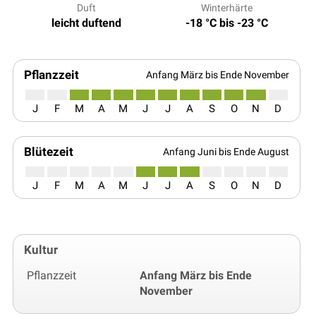
Duft
Winterhärte
leicht duftend
-18 °C bis -23 °C
Pflanzzeit
Anfang März bis Ende November
J
F
M
A
M
J
J
A
S
O
N
D
Blütezeit
Anfang Juni bis Ende August
J
F
M
A
M
J
J
A
S
O
N
D
Kultur
Pflanzzeit
Anfang März bis Ende
November