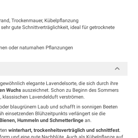
etrand, Trockenmauer, Kübelpflanzung
ehr gute Schnittverträglichkeit, ideal für getrocknete
anen oder naturnahen Pflanzungen
rgewöhnlich elegante Lavendelsorte, die sich durch ihre
gen Wuchs
auszeichnet. Schon zu Beginn des Sommers
n, klassischen Lavendelduft verströmen.
m oder blaugrünem Laub und schafft in sonnigen Beeten
üh einsetzenden Blühzeitpunkts verlängert sie die
Bienen, Hummeln und Schmetterlinge
an.
rten
winterhart, trockenheitsverträglich und schnittfest
.
form und eine gute Nachblüte. Auch als Kübelpflanze auf