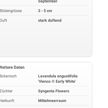
September
Blütengrösse
3 - 5 cm
Duft
stark duftend
Weitere Daten
Botanisch
Lavandula angustifolia
'Vienco ® Early White'
Züchter
Syngenta Flowers
Herkunft
Mittelmeerraum