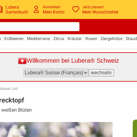
Lubera
Anmelden!
Jetzt planen!
Gartenbuch
Mein Konto
Mein Wunschzettel
n
Erdbeeren
Mediterrane
Zitrus
Kräuter
Rosen
Ziergehölze
Stau
Willkommen bei Lubera® Schweiz
tezeit Juli
erecktopf
t weißen Blüten