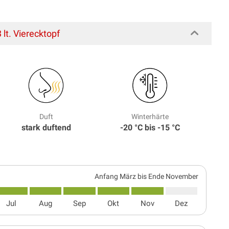
 lt. Vierecktopf
Duft
Winterhärte
stark duftend
-20 °C bis -15 °C
Anfang März bis Ende November
Jul
Aug
Sep
Okt
Nov
Dez