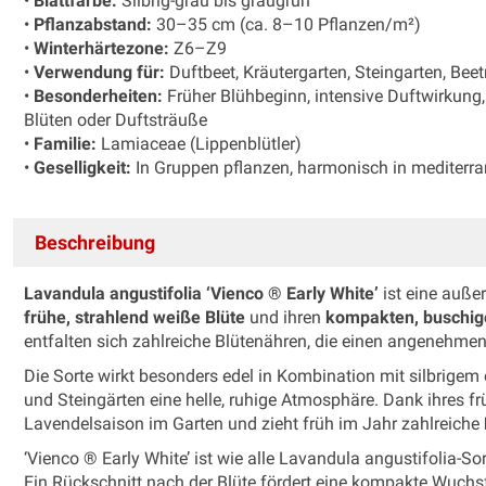
•
Blattfarbe:
Silbrig-grau bis graugrün
•
Pflanzabstand:
30–35 cm (ca. 8–10 Pflanzen/m²)
•
Winterhärtezone:
Z6–Z9
•
Verwendung für:
Duftbeet, Kräutergarten, Steingarten, Be
•
Besonderheiten:
Früher Blühbeginn, intensive Duftwirkung, s
Blüten oder Duftsträuße
•
Familie:
Lamiaceae (Lippenblütler)
•
Geselligkeit:
In Gruppen pflanzen, harmonisch in mediterr
Beschreibung
Lavandula angustifolia ‘
Vienco ® Early White
’
ist eine auße
frühe, strahlend weiße Blüte
und ihren
kompakten, buschi
entfalten sich zahlreiche Blütenähren, die einen angenehme
Die Sorte wirkt besonders edel in Kombination mit silbrige
und Steingärten eine helle, ruhige Atmosphäre. Dank ihres fr
Lavendelsaison im Garten und zieht früh im Jahr zahlreiche
‘Vienco ® Early White’ ist wie alle Lavandula angustifolia-So
Ein Rückschnitt nach der Blüte fördert eine kompakte Wuchs