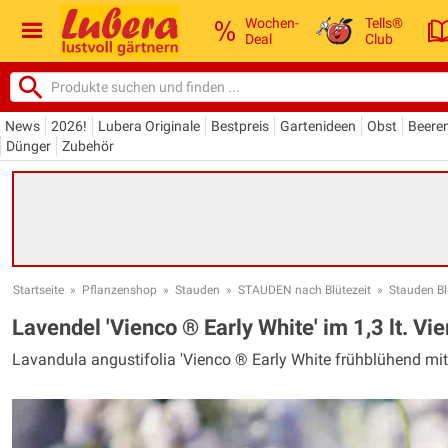
Wochen-
Tells®
Deal
Club
News
2026!
Lubera Originale
Bestpreis
Gartenideen
Obst
Beere
Dünger
Zubehör
Startseite
»
Pflanzenshop
»
Stauden
»
STAUDEN nach Blütezeit
»
Stauden Blü
Lavendel 'Vienco ® Early White' im 1,3 lt. Vi
Lavandula angustifolia 'Vienco ® Early White frühblühend mi