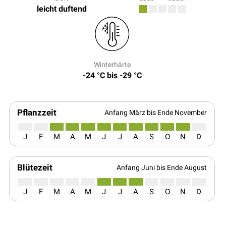
leicht duftend
Winterhärte
-24 °C bis -29 °C
Pflanzzeit
Anfang März bis Ende November
J
F
M
A
M
J
J
A
S
O
N
D
Blütezeit
Anfang Juni bis Ende August
J
F
M
A
M
J
J
A
S
O
N
D