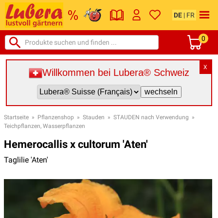
DE
|
FR
0
X
Willkommen bei Lubera® Schweiz
Startseite
»
Pflanzenshop
»
Stauden
»
STAUDEN nach Verwendung
»
Teichpflanzen, Wasserpflanzen
Hemerocallis x cultorum 'Aten'
Taglilie 'Aten'