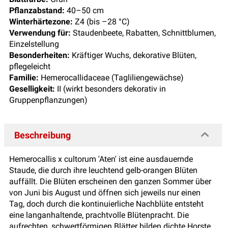
Pflanzabstand:
40–50 cm
Winterhärtezone:
Z4 (bis –28 °C)
Verwendung für:
Staudenbeete, Rabatten, Schnittblumen,
Einzelstellung
Besonderheiten:
Kräftiger Wuchs, dekorative Blüten,
pflegeleicht
Familie:
Hemerocallidaceae (Tagliliengewächse)
Geselligkeit:
II (wirkt besonders dekorativ in
Gruppenpflanzungen)
Beschreibung
Hemerocallis x cultorum 'Aten' ist eine ausdauernde
Staude, die durch ihre leuchtend gelb-orangen Blüten
auffällt. Die Blüten erscheinen den ganzen Sommer über
von Juni bis August und öffnen sich jeweils nur einen
Tag, doch durch die kontinuierliche Nachblüte entsteht
eine langanhaltende, prachtvolle Blütenpracht. Die
aufrechten, schwertförmigen Blätter bilden dichte Horste