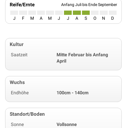
Reife/Ernte
Anfang Juli bis Ende September
J
F
M
A
M
J
J
A
S
O
N
D
Kultur
Saatzeit
Mitte Februar bis Anfang
April
Wuchs
Endhöhe
100cm - 140cm
Standort/Boden
Sonne
Vollsonne