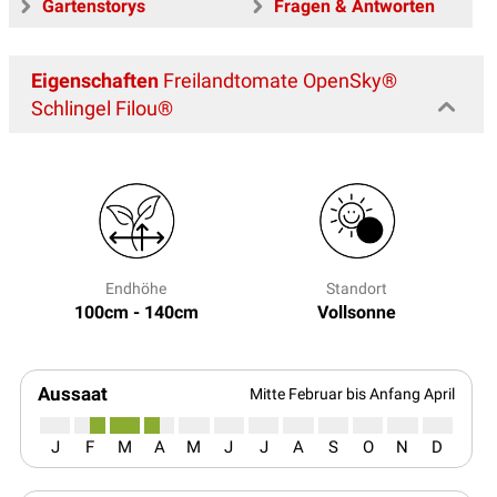
Gartenstorys
Fragen & Antworten
Eigenschaften
Freilandtomate OpenSky®
Schlingel Filou®
Endhöhe
Standort
100cm - 140cm
Vollsonne
Aussaat
Mitte Februar bis Anfang April
J
F
M
A
M
J
J
A
S
O
N
D