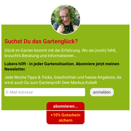
Suchst Du das Gartenglück?
Glück im Garten kommt mit der Erfahrung. Wo sie (noch) fehlt,
braucht's Beratung und Informationen...
Lubera hilft - in jeder Gartensituation. Abonniere jetzt meinen
Newsletter.
Jede Woche Tipps & Tricks, Geschichten und heisse Angebote, da
wirst auch Du zum Gartenprofi! Dein Markus Kobelt
abonnieren...
+10% Gutschein
sichern