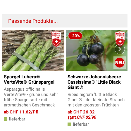
Passende Produkte...
-20%
Spargel Lubera®
Schwarze Johannisbeere
VerteVite® Grünspargel
Cassissima® 'Little Black
Giant'®
Asparagus officinalis
VerteVite® - grüne und sehr
Ribes nigrum 'Little Black
frühe Spargelsorte mit
Giant'® - der kleinste Strauch
aromatischen Geschmack
mit den grössten Früchten
ab CHF 11.62/Pfl.
ab CHF 26.32
statt CHF 32.90
lieferbar
lieferbar