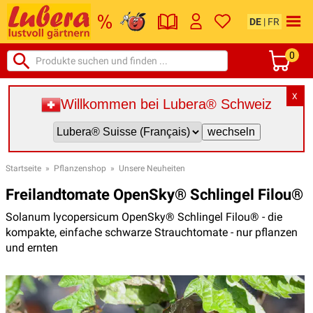
DE
|
FR
0
X
Willkommen bei Lubera® Schweiz
Startseite
»
Pflanzenshop
»
Unsere Neuheiten
Freilandtomate OpenSky® Schlingel Filou®
Solanum lycopersicum OpenSky® Schlingel Filou® - die
kompakte, einfache schwarze Strauchtomate - nur pflanzen
und ernten