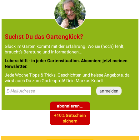
Suchst Du das Gartenglück?
Glück im Garten kommt mit der Erfahrung. Wo sie (noch) fehlt,
braucht's Beratung und Informationen...
Lubera hilft - in jeder Gartensituation. Abonniere jetzt meinen
Newsletter.
Jede Woche Tipps & Tricks, Geschichten und heisse Angebote, da
wirst auch Du zum Gartenprofi! Dein Markus Kobelt
abonnieren...
+10% Gutschein
sichern