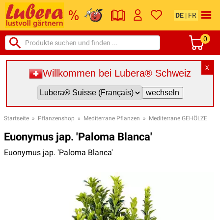
DE
|
FR
0
X
Willkommen bei Lubera® Schweiz
Startseite
»
Pflanzenshop
»
Mediterrane Pflanzen
»
Mediterrane GEHÖLZE
Euonymus jap. 'Paloma Blanca'
Euonymus jap. 'Paloma Blanca'