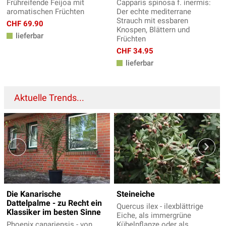
Frühreifende Feijoa mit
Capparis spinosa f. inermis:
aromatischen Früchten
Der echte mediterrane
Strauch mit essbaren
CHF 69.90
Knospen, Blättern und
lieferbar
Früchten
CHF 34.95
lieferbar
Aktuelle Trends...
Die Kanarische
Steineiche
Dattelpalme - zu Recht ein
Quercus ilex - ilexblättrige
Klassiker im besten Sinne
Eiche, als immergrüne
Phoenix canariensis - von
Kübelpflanze oder als