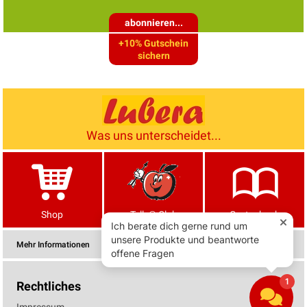
abonnieren...
+10% Gutschein
sichern
Was uns unterscheidet...
Shop
Tells® Club
Gartenbuch
Mehr Informationen
Rechtliches