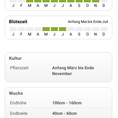
J
F
M
A
M
J
J
A
S
O
N
D
Blütezeit
Anfang Mai bis Ende Juli
J
F
M
A
M
J
J
A
S
O
N
D
Kultur
Pflanzzeit
Anfang März bis Ende
November
Wuchs
Endhöhe
100cm - 160cm
Endbreite
40cm - 60cm