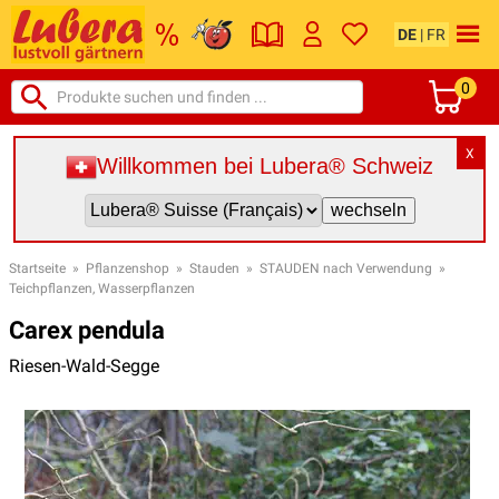
DE
|
FR
0
X
Willkommen bei Lubera® Schweiz
Startseite
»
Pflanzenshop
»
Stauden
»
STAUDEN nach Verwendung
»
Teichpflanzen, Wasserpflanzen
Carex pendula
Riesen-Wald-Segge