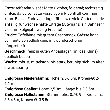
Ernte:
reift relativ spät Mitte Oktober, folgernd; rechtzeitig
ernten, da es sonst zu vorzeitigem Fruchtfall kommen
kann. Bis ca. Ende Jahr lagerfähig; wie viele Sorten relativ
anfällig für wechselhafte Erträge (Alternanz: ein Jahr sehr
viele, im Folgejahr wenig Früchte)
Frucht:
Tafelbirne mit gutem Geschmack; Grösse kann
sehr unterschiedlich sein; mit wunderschöner
Längsstreifung
Geschmack:
fein; in guten Anbaulagen (mildes Klima)
deutlich besser
Wuchs:
robust, mittelstark bis stark, beruhigt sich im Alter;
etwas sparrig
Endgrösse Niederstamm:
Höhe: 2,5-3,5m, Kronen-Ø: 2-
2,5m
Endgrösse Spalier:
Höhe: 2,5-3m, Länge: bis 2-3,5m
Endgrösse Halbstamm:
Stammhöhe: 0,7-0,9m, Kronenh.:
3,5-4,5m, Kronen-Ø: 3,5-5m