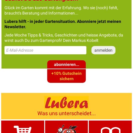
Glück im Garten kommt mit der Erfahrung. Wo sie (noch) fehlt,
braucht's Beratung und Informationen...
Lubera hilft - in jeder Gartensituation. Abonniere jetzt meinen
Newsletter.
Jede Woche Tipps & Tricks, Geschichten und heisse Angebote, da
wirst auch Du zum Gartenprofi! Dein Markus Kobelt
abonnieren...
+10% Gutschein
sichern
Was uns unterscheidet...