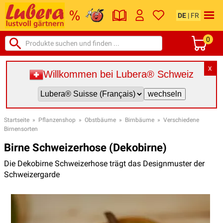
DE
|
FR
0
X
Willkommen bei Lubera® Schweiz
Startseite
»
Pflanzenshop
»
Obstbäume
»
Birnbäume
»
Verschiedene
Birnensorten
Birne Schweizerhose (Dekobirne)
Die Dekobirne Schweizerhose trägt das Designmuster der
Schweizergarde