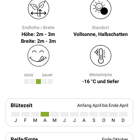
Endhöhe / Breite
Standort
Höhe: 2m - 3m
Vollsonne, Halbschatten
Breite: 2m - 3m
süss
sauer
Winterhärte
-16 °C und tiefer
Blütezeit
Anfang April bis Ende April
J
F
M
A
M
J
J
A
S
O
N
D
Reife/Ernte
Ende Oktober