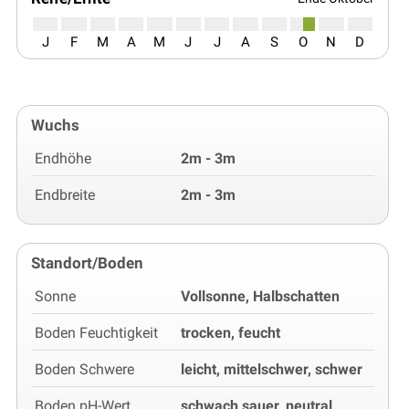
J
F
M
A
M
J
J
A
S
O
N
D
Wuchs
Endhöhe
2m - 3m
Endbreite
2m - 3m
Standort/Boden
Sonne
Vollsonne, Halbschatten
Boden Feuchtigkeit
trocken, feucht
Boden Schwere
leicht, mittelschwer, schwer
Boden pH-Wert
schwach sauer, neutral,