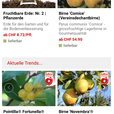
Fruchtbare Erde: Nr. 2 |
Birne 'Comice'
Pflanzerde
(Vereinsdechantbirne)
Erde für den Garten und für
Pyrus communis 'Comice' -
die Bodenverbesserung
grossfruchtige Lagerbirne in
Gourmetqualität
ab CHF 8.72/Pfl.
ab CHF 54.90
lieferbar
lieferbar
Aktuelle Trends...
Pointilla® Fortunella®
Birne 'Novembra'®