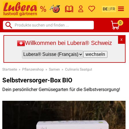
DE
|
FR
0
X
Willkommen bei Lubera® Schweiz
Startseite
»
Pflanzenshop
»
Samen
»
Culinaris Saatgut
Selbstversorger-Box BIO
Dein persönlicher Gemüsegarten für die Selbstversorgung!