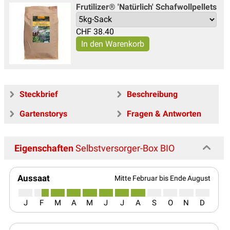
Frutilizer® 'Natürlich' Schafwollpellets
CHF
38.40
Steckbrief
Beschreibung
Gartenstorys
Fragen & Antworten
Eigenschaften
Selbstversorger-Box BIO
Aussaat
Mitte Februar bis Ende August
J
F
M
A
M
J
J
A
S
O
N
D