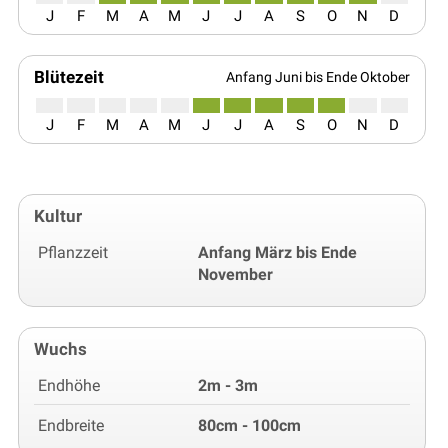
J
F
M
A
M
J
J
A
S
O
N
D
Blütezeit
Anfang Juni bis Ende Oktober
J
F
M
A
M
J
J
A
S
O
N
D
Kultur
Pflanzzeit
Anfang März bis Ende
November
Wuchs
Endhöhe
2m - 3m
Endbreite
80cm - 100cm