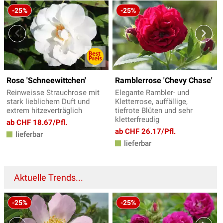
-25%
-25%
Rose 'Schneewittchen'
Ramblerrose 'Chevy Chase'
Reinweisse Strauchrose mit
Elegante Rambler- und
stark lieblichem Duft und
Kletterrose, auffällige,
extrem hitzeverträglich
tiefrote Blüten und sehr
kletterfreudig
ab CHF 18.67/Pfl.
ab CHF 26.17/Pfl.
lieferbar
lieferbar
Aktuelle Trends...
-25%
-25%