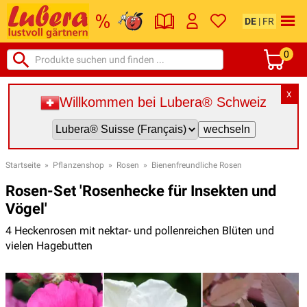
DE
|
FR
0
X
Willkommen bei Lubera® Schweiz
Startseite
»
Pflanzenshop
»
Rosen
»
Bienenfreundliche Rosen
Rosen-Set 'Rosenhecke für Insekten und
Vögel'
4 Heckenrosen mit nektar- und pollenreichen Blüten und
vielen Hagebutten