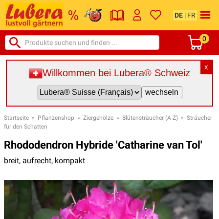
DE
|
FR
0
X
Willkommen bei Lubera® Schweiz
Startseite
»
Pflanzenshop
»
Ziergehölze
»
Blütensträucher (A-Z)
»
Sträucher
für den Schatten
Rhododendron Hybride 'Catharine van Tol'
breit, aufrecht, kompakt