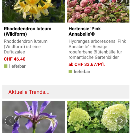
Rhododendron luteum
Hortensie 'Pink
(Wildform)
Annabelle'®
Rhododendron luteum
Hydrangea arborescens 'Pink
(Wildform) ist eine
Annabelle' - Riesige
Duftazalee
rosafarbene Blütenbälle für
romantische Gartenbilder
CHF 46.40
ab CHF 33.67/Pfl.
lieferbar
lieferbar
Aktuelle Trends...