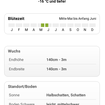
-16 °C und tiefer
Blütezeit
Mitte Mai bis Anfang Juni
J
F
M
A
M
J
J
A
S
O
N
D
Wuchs
Endhöhe
140cm - 3m
Endbreite
140cm - 3m
Standort/Boden
Sonne
Halbschatten, Schatten
Boden Schwere
leicht, mittelschwer