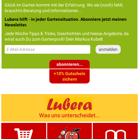
Glück im Garten kommt mit der Erfahrung. Wo sie (noch) fehlt,
braucht's Beratung und Informationen...
Lubera hilft - in jeder Gartensituation. Abonniere jetzt meinen
Newsletter.
Jede Woche Tipps & Tricks, Geschichten und heisse Angebote, da
wirst auch Du zum Gartenprofi! Dein Markus Kobelt
abonnieren...
+10% Gutschein
sichern
Was uns unterscheidet...