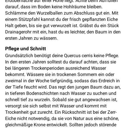
Erdoberfläche auf einer Höhe liegt. Achte beim Auffüllen
darauf, dass im Boden keine Hohlräume bleiben.
Schlämme den Wurzelballen zum Abschluss gut ein. Mit
einem Stützpfahl kannst du der frisch gepflanzten Eiche
Halt geben, bis sie gut verwurzelt ist. Gräbst du ein Stück
Drainagerohr mit ein, hast du es leichter, den Baum in den
ersten Jahren zu wässern.
Pflege und Schnitt
Grundsätzlich benötigt deine Quercus cerris keine Pflege.
In den ersten Jahren solltest du darauf achten, dass sie
bei längeren Trockenperioden ausreichend Wasser
bekommt. Wässere sie in trockenen Sommern ein oder
zweimal in der Woche tiefgründig, sodass das Erdreich in
der Tiefe feucht wird. Das regt den jungen Baum dazu an,
in tieferen Bodenschichten nach Wasser zu suchen und
schnell tief zu wurzeln. Sobald sie gut angewachsen ist,
versorgt sie sich selbst mit Wasser und kommt mit
Trockenheit gut zurecht. Ein Rückschnitt ist bei der Zerr-
Eiche nicht notwendig, da sie von Natur aus eine schöne,
gleichmäßige Krone entwickelt. Sollten jedoch störende