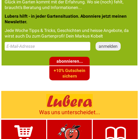
Glück im Garten kommt mit der Erfahrung. Wo sie (noch) fehlt,
braucht's Beratung und Informationen...
Lubera hilft - in jeder Gartensituation. Abonniere jetzt meinen
Newsletter.
Jede Woche Tipps & Tricks, Geschichten und heisse Angebote, da
wirst auch Du zum Gartenprofi! Dein Markus Kobelt
abonnieren...
+10% Gutschein
sichern
Was uns unterscheidet...