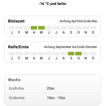
-16 °C und tiefer
Blütezeit
Anfang April bis Ende Mai
J
F
M
A
M
J
J
A
S
O
N
D
Reife/Ernte
Anfang September bis Ende Oktober
J
F
M
A
M
J
J
A
S
O
N
D
Wuchs
Endhöhe
25m
Endbreite
10m - 15m