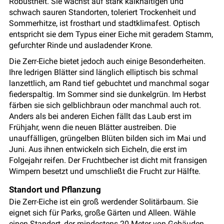
Robustheit. Sie wächst auf stark kalkhaltigen und
schwach sauren Standorten, toleriert Trockenheit und
Sommerhitze, ist frosthart und stadtklimafest. Optisch
entspricht sie dem Typus einer Eiche mit geradem Stamm,
gefurchter Rinde und ausladender Krone.
Die Zerr-Eiche bietet jedoch auch einige Besonderheiten.
Ihre ledrigen Blätter sind länglich elliptisch bis schmal
lanzettlich, am Rand tief gebuchtet und manchmal sogar
fiederspaltig. Im Sommer sind sie dunkelgrün. Im Herbst
färben sie sich gelblichbraun oder manchmal auch rot.
Anders als bei anderen Eichen fällt das Laub erst im
Frühjahr, wenn die neuen Blätter austreiben. Die
unauffälligen, grüngelben Blüten bilden sich im Mai und
Juni. Aus ihnen entwickeln sich Eicheln, die erst im
Folgejahr reifen. Der Fruchtbecher ist dicht mit fransigen
Wimpern besetzt und umschließt die Frucht zur Hälfte.
Standort und Pflanzung
Die Zerr-Eiche ist ein groß werdender Solitärbaum. Sie
eignet sich für Parks, große Gärten und Alleen. Wähle
einen Standort, der mindestens 20 Meter von Gebäuden