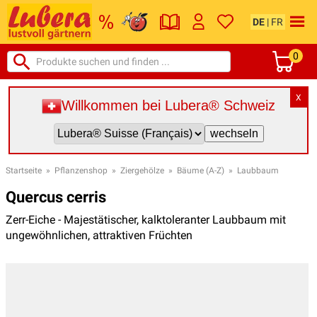
DE
|
FR
0
X
Willkommen bei Lubera® Schweiz
Startseite
»
Pflanzenshop
»
Ziergehölze
»
Bäume (A-Z)
»
Laubbaum
Quercus cerris
Zerr-Eiche - Majestätischer, kalktoleranter Laubbaum mit
ungewöhnlichen, attraktiven Früchten