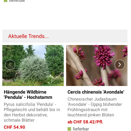
lieferbar
Aktuelle Trends...
Hängende Wildbirne
Cercis chinensis 'Avondale'
'Pendula' - Hochstamm
Chinesischer Judasbaum
Pyrus salicifolia 'Pendula' -
'Avondale' - Üppig blühender
Pflegeleicht und behält bis in
Frühlingsstrauch mit
den Herbst dekorative,
leuchtend pinken Blüten
schmale Blätter
ab CHF 58.42/Pfl.
CHF 54.90
lieferbar