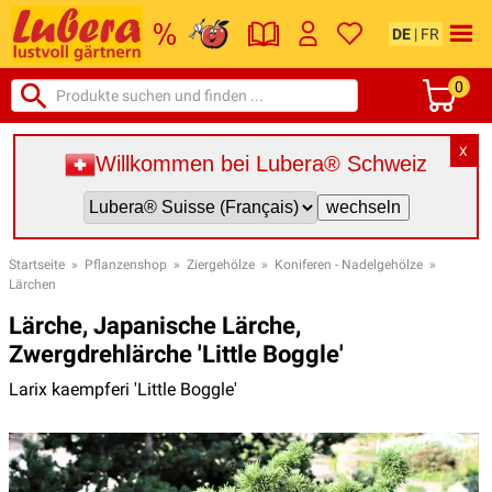
DE
|
FR
0
X
Willkommen bei Lubera® Schweiz
Startseite
»
Pflanzenshop
»
Ziergehölze
»
Koniferen - Nadelgehölze
»
Lärchen
Lärche, Japanische Lärche,
Zwergdrehlärche 'Little Boggle'
Larix kaempferi 'Little Boggle'