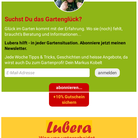
Suchst Du das Gartenglück?
Glück im Garten kommt mit der Erfahrung. Wo sie (noch) fehlt,
braucht's Beratung und Informationen...
Lubera hilft - in jeder Gartensituation. Abonniere jetzt meinen
Newsletter.
Jede Woche Tipps & Tricks, Geschichten und heisse Angebote, da
wirst auch Du zum Gartenprofi! Dein Markus Kobelt
abonnieren...
+10% Gutschein
sichern