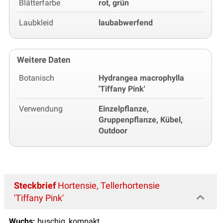
Blätterfarbe
rot, grün
Laubkleid
laubabwerfend
Weitere Daten
Botanisch
Hydrangea macrophylla
'Tiffany Pink'
Verwendung
Einzelpflanze,
Gruppenpflanze, Kübel,
Outdoor
Steckbrief
Hortensie, Tellerhortensie
'Tiffany Pink'
Wuchs:
buschig, kompakt