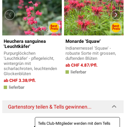
Heuchera sanguinea
Monarde 'Squaw'
'Leuchtkäfer'
Indianernessel 'Squaw' -
Purpurglöckchen
robuste Sorte mit grossen,
'Leuchtkäfer' - pflegeleicht,
duftenden Blüten
wintergrün mit
ab CHF 4.87/Pfl.
scharlachroten, leuchtenden
lieferbar
Glockenblüten
ab CHF 3.38/Pfl.
lieferbar
Gartenstory teilen & Tells gewinnen...
Tells Club-Mitglieder werden mit dem Tells