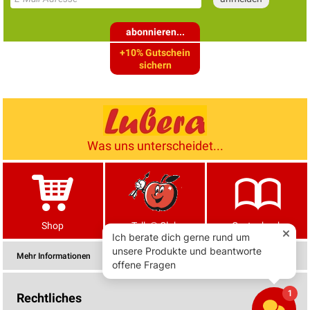
abonnieren...
+10% Gutschein
sichern
Was uns unterscheidet...
Shop
Tells® Club
Gartenbuch
Mehr Informationen
Rechtliches