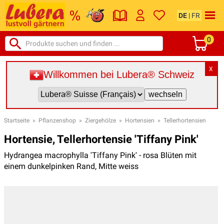
DE
|
FR
0
X
Willkommen bei Lubera® Schweiz
Startseite
»
Pflanzenshop
»
Ziergehölze
»
Hortensien
»
Tellerhortensien
Hortensie, Tellerhortensie 'Tiffany Pink'
Hydrangea macrophylla 'Tiffany Pink' - rosa Blüten mit
einem dunkelpinken Rand, Mitte weiss