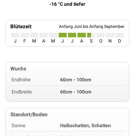
-16 °C und tiefer
Blütezeit
Anfang Juni bis Anfang September
J
F
M
A
M
J
J
A
S
O
N
D
Wuchs
Endhöhe
60cm - 100cm
Endbreite
60cm - 100cm
Standort/Boden
Sonne
Halbschatten, Schatten