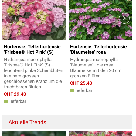
Hortensie, Tellerhortensie
Hortensie, Tellerhortensie
'Frisbee® Hot Pink' (S)
'Blaumeise' rosa
Hydrangea macrophylla
Hydrangea macrophylla
'Frisbee® Hot Pink' (S) -
'Blaumeise' - die rosa
leuchtend pinke Scheinblüten
Blaumeise mit den 20 cm
in einem grossen
grossen Blüten
geschlossenen Kranz um die
CHF 25.40
fruchtbaren Blüten
lieferbar
CHF 29.40
lieferbar
Aktuelle Trends...