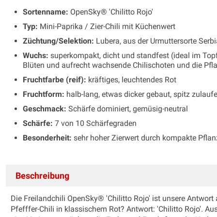
Sortenname:
OpenSky® 'Chilitto Rojo'
Typ:
Mini-Paprika / Zier-Chili mit Küchenwert
Züchtung/Selektion:
Lubera, aus der Urmuttersorte Serbia
Wuchs:
superkompakt, dicht und standfest (ideal im Topf
Blüten und aufrecht wachsende Chilischoten und die Pfla
Fruchtfarbe (reif):
kräftiges, leuchtendes Rot
Fruchtform:
halb-lang, etwas dicker gebaut, spitz zulauf
Geschmack:
Schärfe dominiert, gemüsig-neutral
Schärfe:
7 von 10 Schärfegraden
Besonderheit:
sehr hoher Zierwert durch kompakte Pflanz
Beschreibung
Die Freilandchili OpenSky® 'Chilitto Rojo' ist unsere Antwor
Pfefffer-Chili in klassischem Rot? Antwort: 'Chilitto Rojo'. 