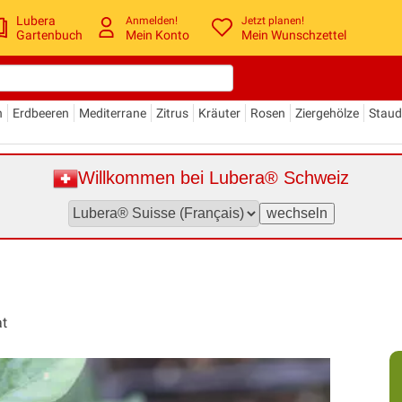
Lubera
Anmelden!
Jetzt planen!
Gartenbuch
Mein Konto
Mein Wunschzettel
n
Erdbeeren
Mediterrane
Zitrus
Kräuter
Rosen
Ziergehölze
Stau
Willkommen bei Lubera® Schweiz
at