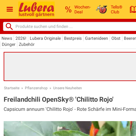
Wochen-
Tells®
Deal
Club
News
2026!
Lubera Originale
Bestpreis
Gartenideen
Obst
Beere
Dünger
Zubehör
Startseite
»
Pflanzenshop
»
Unsere Neuheiten
Freilandchili OpenSky® 'Chilitto Rojo'
Capsicum annuum 'Chilitto Rojo' - Rote Schärfe im Mini-Form