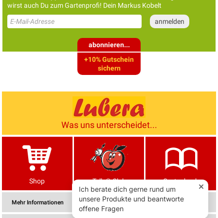
wirst auch Du zum Gartenprofi! Dein Markus Kobelt
abonnieren...
+10% Gutschein
sichern
Was uns unterscheidet...
Shop
Tells® Club
Gartenbuch
Mehr Informationen