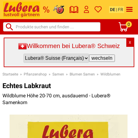
DE
|
FR
0
X
Willkommen bei Lubera® Schweiz
Startseite
»
Pflanzenshop
»
Samen
»
Blumen Samen
»
Wildblumen
Echtes Labkraut
Wildblume Höhe 20-70 cm, ausdauernd - Lubera®
Samenkorn