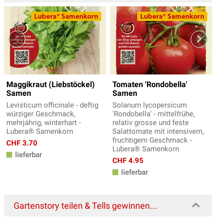
Maggikraut (Liebstöckel)
Tomaten 'Rondobella'
Samen
Samen
Levisticum officinale - deftig
Solanum lycopersicum
würziger Geschmack,
'Rondobella' - mittelfrühe,
mehrjährig, winterhart -
relativ grosse und feste
Lubera® Samenkorn
Salattomate mit intensivem,
fruchtigem Geschmack -
CHF 3.70
Lubera® Samenkorn
lieferbar
CHF 4.95
lieferbar
Gartenstory teilen & Tells gewinnen...