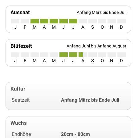
Aussaat
Anfang März bis Ende Juli
J
F
M
A
M
J
J
A
S
O
N
D
Blütezeit
Anfang Juni bis Anfang August
J
F
M
A
M
J
J
A
S
O
N
D
Kultur
Saatzeit
Anfang März bis Ende Juli
Wuchs
Endhöhe
20cm - 80cm