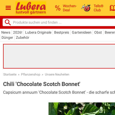
Wochen-
Tells®
Deal
Club
News
2026!
Lubera Originale
Bestpreis
Gartenideen
Obst
Beere
Dünger
Zubehör
Startseite
»
Pflanzenshop
»
Unsere Neuheiten
Chili 'Chocolate Scotch Bonnet'
Capsicum annuum 'Chocolate Scotch Bonnet' - die scharfe s