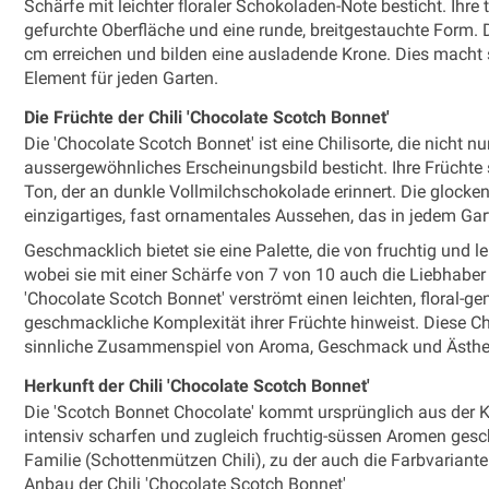
Schärfe mit leichter floraler Schokoladen-Note besticht. Ihr
gefurchte Oberfläche und eine runde, breitgestauchte Form.
cm erreichen und bilden eine ausladende Krone. Dies macht 
Element für jeden Garten.
Die Früchte der Chili 'Chocolate Scotch Bonnet'
Die 'Chocolate Scotch Bonnet' ist eine Chilisorte, die nicht n
aussergewöhnliches Erscheinungsbild besticht. Ihre Früch
Ton, der an dunkle Vollmilchschokolade erinnert. Die glocken
einzigartiges, fast ornamentales Aussehen, das in jedem Gart
Geschmacklich bietet sie eine Palette, die von fruchtig und l
wobei sie mit einer Schärfe von 7 von 10 auch die Liebhaber
'Chocolate Scotch Bonnet' verströmt einen leichten, floral-ge
geschmackliche Komplexität ihrer Früchte hinweist. Diese Chil
sinnliche Zusammenspiel von Aroma, Geschmack und Ästhet
Herkunft der Chili 'Chocolate Scotch Bonnet'
Die 'Scotch Bonnet Chocolate' kommt ursprünglich aus der Kar
intensiv scharfen und zugleich fruchtig-süssen Aromen gesch
Familie (Schottenmützen Chili), zu der auch die Farbvariant
Anbau der Chili 'Chocolate Scotch Bonnet'