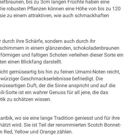
e tiefbraunen, bis zu 3cm langen Früchte haben eine
 Die robusten Pflanzen können eine Höhe von bis zu 120
sie zu einem attraktiven, wie auch schmackhaften
ur durch ihre Schärfe, sondern auch durch ihr
te schimmern in einem glänzenden, schokoladenbraunen
förmigen und faltigen Schoten verleihen dieser Sorte ein
en einen Blickfang darstellt.
eicht gemüseartig bis hin zu feinen Umami-Noten reicht,
 würziger Geschmackserlebnisse befriedigt. Die
müseartigen Duft, der die Sinne anspricht und auf die
i-Sorte ist ein wahrer Genuss für all jene, die das
ik zu schätzen wissen.
ibik, wo sie eine lange Tradition geniesst und für ihre
ätzt wird. Sie ist Teil der renommierten Scotch Bonnet-
en Red, Yellow und Orange zählen.