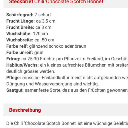
Steckbrief
Chili 'Chocolate Scotch Bonnet'
Schärfegrad:
7 scharf
Frucht Länge:
ca 3,5 cm
Frucht Breite:
ca 3 cm
Wuchshöhe:
120 cm
Wuchsbreite:
ca. 50 cm
Farbe reif:
glänzend schokoladenbraun
Farbe unreif:
grün
Ertrag:
ca 25-30 Früchte pro Pflanze im Freiland, im Gesch
Habitus/Wuchs:
ein kleines aufrechtes Bäumchen mit breit
deutlich grösser werden.
Pflege:
muss bei Freilandkultur meist nicht aufgebunden wer
Düngung und Wasserversorgung sind wichtig.
Saatgut:
samenfeste Sorte, das aus den Früchten gewonnen
Beschreibung
Die Chili 'Chocolate Scotch Bonnet' ist eine wüchsige Selekt