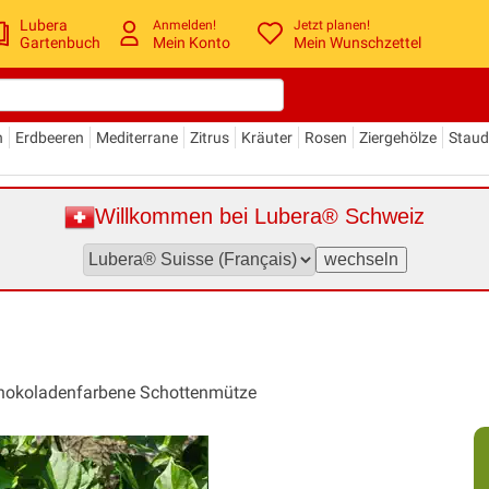
Lubera
Anmelden!
Jetzt planen!
Gartenbuch
Mein Konto
Mein Wunschzettel
n
Erdbeeren
Mediterrane
Zitrus
Kräuter
Rosen
Ziergehölze
Stau
Willkommen bei Lubera® Schweiz
chokoladenfarbene Schottenmütze