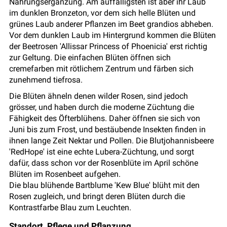
Nahrungsergänzung. Am auffälligsten ist aber ihr Laub
im dunklen Bronzeton, vor dem sich helle Blüten und
grünes Laub anderer Pflanzen im Beet grandios abheben.
Vor dem dunklen Laub im Hintergrund kommen die Blüten
der Beetrosen 'Allissar Princess of Phoenicia' erst richtig
zur Geltung. Die einfachen Blüten öffnen sich
cremefarben mit rötlichem Zentrum und färben sich
zunehmend tiefrosa.
Die Blüten ähneln denen wilder Rosen, sind jedoch
grösser, und haben durch die moderne Züchtung die
Fähigkeit des Öfterblühens. Daher öffnen sie sich von
Juni bis zum Frost, und bestäubende Insekten finden in
ihnen lange Zeit Nektar und Pollen. Die Blutjohannisbeere
'RedHope' ist eine echte Lubera-Züchtung, und sorgt
dafür, dass schon vor der Rosenblüte im April schöne
Blüten im Rosenbeet aufgehen.
Die blau blühende Bartblume 'Kew Blue' blüht mit den
Rosen zugleich, und bringt deren Blüten durch die
Kontrastfarbe Blau zum Leuchten.
Standort, Pflege und Pflanzung