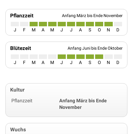
Pflanzzeit
Anfang März bis Ende November
J
F
M
A
M
J
J
A
S
O
N
D
Blütezeit
Anfang Juni bis Ende Oktober
J
F
M
A
M
J
J
A
S
O
N
D
Kultur
Pflanzzeit
Anfang März bis Ende
November
Wuchs