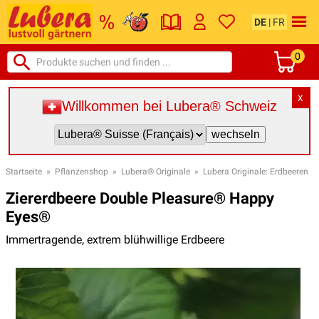
DE
|
FR
0
X
Willkommen bei Lubera® Schweiz
Startseite
»
Pflanzenshop
»
Lubera® Originale
»
Lubera Originale: Erdbeeren
Ziererdbeere Double Pleasure® Happy
Eyes®
Immertragende, extrem blühwillige Erdbeere