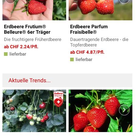
Erdbeere Frutium®
Erdbeere Parfum
Belleure® 6er Träger
Fraisibelle®
Die fruchtigere Früherdbeere
Dauertragende Erdbeere - die
Topferdbeere
ab CHF 2.24/Pfl.
ab CHF 4.87/Pfl.
lieferbar
lieferbar
Aktuelle Trends...