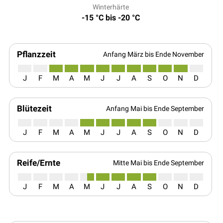
Winterhärte
-15 °C bis -20 °C
Pflanzzeit
Anfang März bis Ende November
J
F
M
A
M
J
J
A
S
O
N
D
Blütezeit
Anfang Mai bis Ende September
J
F
M
A
M
J
J
A
S
O
N
D
Reife/Ernte
Mitte Mai bis Ende September
J
F
M
A
M
J
J
A
S
O
N
D