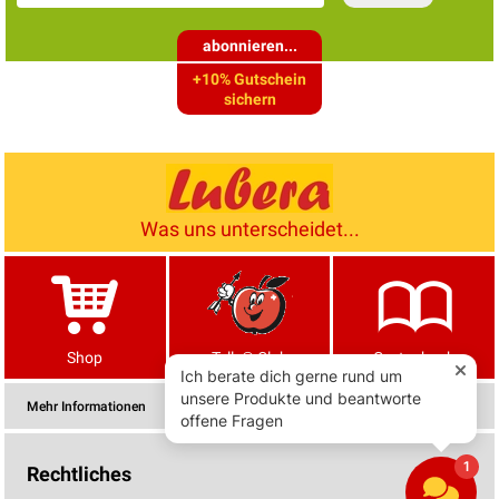
abonnieren...
+10% Gutschein
sichern
Was uns unterscheidet...
Shop
Tells® Club
Gartenbuch
Mehr Informationen
Rechtliches