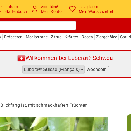
Lubera
Anmelden!
Jetzt planen!
Gartenbuch
Mein Konto
Mein Wunschzettel
n
Erdbeeren
Mediterrane
Zitrus
Kräuter
Rosen
Ziergehölze
Stau
Willkommen bei Lubera® Schweiz
er Blickfang ist, mit schmackhaften Früchten