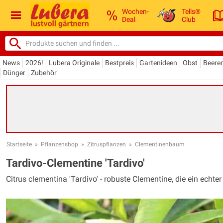
Wochen-
Tells®
Deal
Club
News
2026!
Lubera Originale
Bestpreis
Gartenideen
Obst
Beere
Dünger
Zubehör
Startseite
»
Pflanzenshop
»
Zitruspflanzen
»
Clementinenbaum
Tardivo-Clementine 'Tardivo'
Citrus clementina 'Tardivo' - robuste Clementine, die ein echt