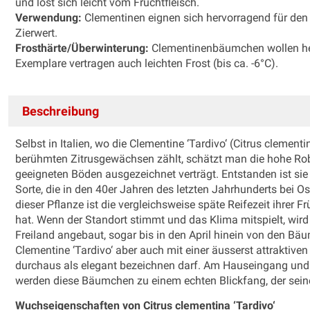
und löst sich leicht vom Fruchtfleisch.
Verwendung:
Clementinen eignen sich hervorragend für den 
Zierwert.
Frosthärte/Überwinterung:
Clementinenbäumchen wollen hell
Exemplare vertragen auch leichten Frost (bis ca. -6°C).
Beschreibung
Selbst in Italien, wo die Clementine ‘Tardivo‘ (Citrus clement
berühmten Zitrusgewächsen zählt, schätzt man die hohe Robu
geeigneten Böden ausgezeichnet verträgt. Entstanden ist si
Sorte, die in den 40er Jahren des letzten Jahrhunderts bei Os
dieser Pflanze ist die vergleichsweise späte Reifezeit ihrer
hat. Wenn der Standort stimmt und das Klima mitspielt, wird
Freiland angebaut, sogar bis in den April hinein von den Bä
Clementine ‘Tardivo‘ aber auch mit einer äusserst attraktive
durchaus als elegant bezeichnen darf. Am Hauseingang und dor
werden diese Bäumchen zu einem echten Blickfang, der sein
Wuchseigenschaften von Citrus clementina ‘Tardivo‘